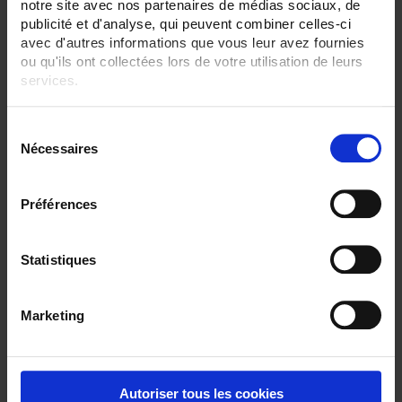
notre site avec nos partenaires de médias sociaux, de
publicité et d'analyse, qui peuvent combiner celles-ci
CAPTEURS - fixation mécanique:
Equerre
avec d'autres informations que vous leur avez fournies
ou qu'ils ont collectées lors de votre utilisation de leurs
CAPTEURS - plage de mesure:
services.
-40 à 200°C
Pour en savoir plus, veuillez consulter notre
politique de
CAPTEURS - raccordement électrique:
S
confidentialité
.
Bornier+tête
Nécessaires
é
Transmetteur+tête
l
TOUT SUPPRIMER
e
Préférences
c
t
i
Statistiques
Filtrer les produits par critères
o
n
Marketing
d
Par ordre croissant
1 item(s)
Trier par
Afficher
u
c
o
Autoriser tous les cookies