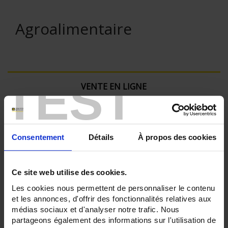
Agroalimentaire
TEST
VENTE EN LIGNE
Connexion
Consentement
Détails
À propos des cookies
Rechercher :
Ce site web utilise des cookies.
Filtre en cours :
Les cookies nous permettent de personnaliser le contenu
et les annonces, d'offrir des fonctionnalités relatives aux
médias sociaux et d'analyser notre trafic. Nous
CAPTEURS - atex:
partageons également des informations sur l'utilisation de
Sécurité antidéflagrante 'd'