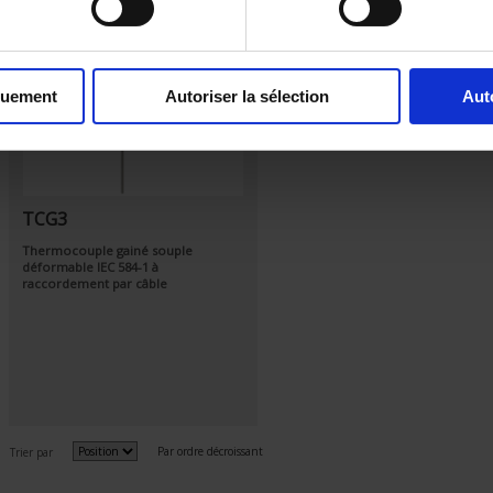
quement
Autoriser la sélection
Aut
TCG3
Thermocouple gainé souple
déformable
IEC 584-1
à
raccordement par câble
Par ordre décroissant
Trier par