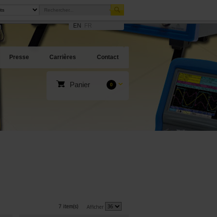
EN
FR
Presse
Carrières
Contact
Panier
0
7 item(s)
Afficher