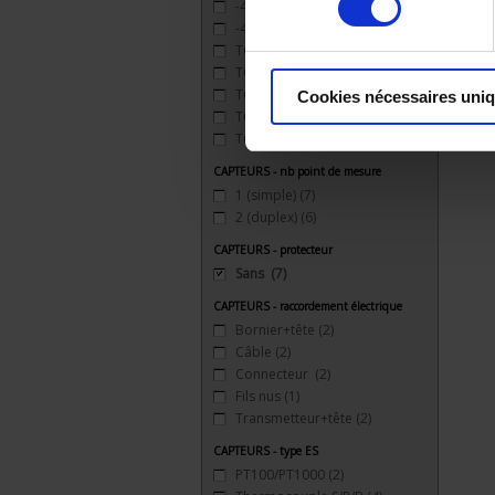
-40 à 200°C
(1)
-40 à 450°C
(1)
TC J 720 °C maxi
(5)
TC K 1100 °C maxi
(5)
TC R 1XXX °C maxi
(1)
Cookies nécessaires uni
TC S 1500 °C maxi
(4)
TC T 350 °C maxi
(5)
CAPTEURS - nb point de mesure
1 (simple)
(7)
2 (duplex)
(6)
CAPTEURS - protecteur
Sans
(7)
CAPTEURS - raccordement électrique
Bornier+tête
(2)
Câble
(2)
Connecteur
(2)
Fils nus
(1)
Transmetteur+tête
(2)
CAPTEURS - type ES
PT100/PT1000
(2)