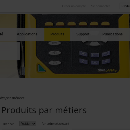
Créer un compte
Se connecter
International
Sites produits
service
Nos filiales à l'étranger
Nos meilleures offres
té
Applications
Produits
Support
Publications
its par métiers
Produits par métiers
Par ordre décroissant
Trier par