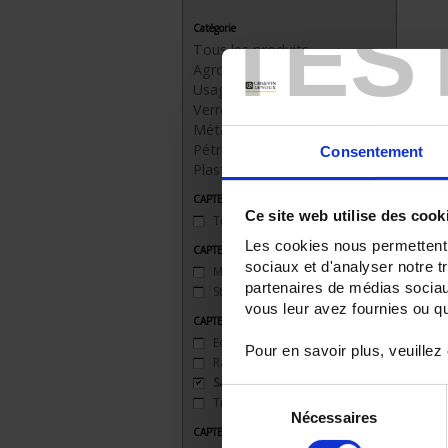
TES
Catégorie
Tous les produits
Agroalimentaire
Usage général
Verrerie
Métallurgie
Pétrochimie
Consentement
Plasturgie
CAPTEURS - applications
Ce site web utilise des cook
Température de surface
(1)
Les cookies nous permettent d
CAPTEURS - type connecteur
sociaux et d'analyser notre t
Miniature
(1)
partenaires de médias sociaux
Standard
(1)
vous leur avez fournies ou qu'
CAPTEURS - fixation mécanique
Equerre
(3)
Pour en savoir plus, veuillez
Raccord soudé
(3)
Sans
(7)
Sélection
Traversée étanche
(5)
Nécessaires
du
CAPTEURS - plage de mesure
consentement