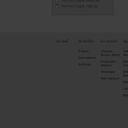
Thermocouple S/R/B
(4)
Thermocouple T/J/K
(5)
Accueil
Actualités
La société
Ap
France
Chauvin
Fili
Arnoux Metrix
éle
International
Production
Dia
Archives
intégrée
Con
Historique
Eff
éne
Nos marques
Edu
Lab
Mai