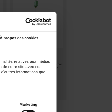
À propos des cookies
TCG11
à
Capteur de température à
nnalités relatives aux médias
thermocouple gainé avec sortie par
on de notre site avec nos
connecteur miniature compensé
 d'autres informations que
Marketing