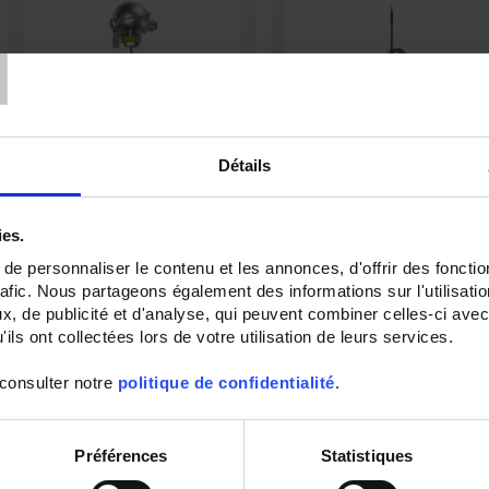
T
Détails
TCG50
S1-450
ies.
Capteur de température à
Capteur de température standard 
e personnaliser le contenu et les annonces, d'offrir des fonctio
thermocouple gainé avec sortie par
sonde
Pt100 Ω
tenue 450°C sous
rafic. Nous partageons également des informations sur l'utilisati
tête de raccordement
tube inox avec sortie par
câble
, de publicité et d'analyse, qui peuvent combiner celles-ci avec
ils ont collectées lors de votre utilisation de leurs services.
 consulter notre
politique de confidentialité
.
Préférences
Statistiques