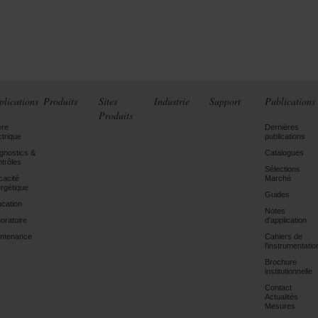
plications
Produits
Sites
Industrie
Support
Publications
Produits
ère
Dernières
ctrique
publications
gnostics &
Catalogues
trôles
Sélections
icacité
Marché
rgétique
Guides
cation
Notes
oratoire
d'application
ntenance
Cahiers de
l'instrumentatio
Brochure
institutionnelle
Contact
Actualités
Mesures