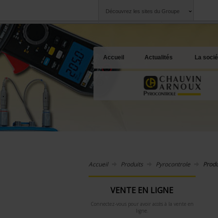
Découvrez les sites du Groupe
Groupe
Sociétés
Chauvin Arnoux
Une offre à votre 
Accueil
Actualités
La socié
Accueil
Produits
Pyrocontrole
Produ
VENTE EN LIGNE
Connectez-vous pour avoir accès à la vente en
ligne.