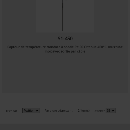
S1-450
Capteur de température standard à sonde
Pt100 Ω
tenue 450°C sous tube
inox avec sortie par
câble
Par ordre décroissant
2 item(s)
Trier par
Afficher