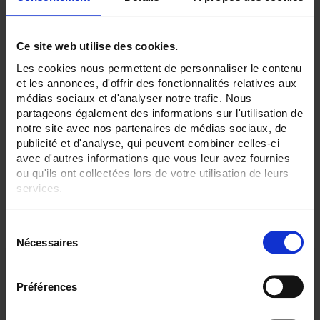
Sans
CAPTEURS - type ES:
Ce site web utilise des cookies.
PT100/PT1000
Les cookies nous permettent de personnaliser le contenu
TOUT SUPPRIMER
et les annonces, d'offrir des fonctionnalités relatives aux
médias sociaux et d'analyser notre trafic. Nous
partageons également des informations sur l'utilisation de
notre site avec nos partenaires de médias sociaux, de
Filtrer les produits par critères
publicité et d'analyse, qui peuvent combiner celles-ci
avec d'autres informations que vous leur avez fournies
ou qu'ils ont collectées lors de votre utilisation de leurs
services.
Par ordre décroissant
2 item(s)
Trier par
Afficher
Pour en savoir plus, veuillez consulter notre
politique de
S
confidentialité
.
Nécessaires
é
l
e
Préférences
c
t