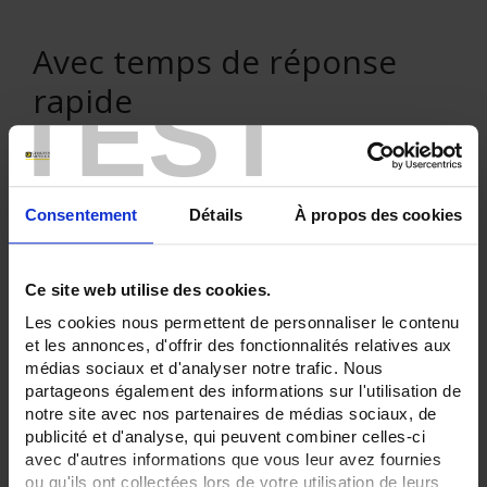
Avec temps de réponse
TEST
rapide
Consentement
Détails
À propos des cookies
VENTE EN LIGNE
Connexion
Ce site web utilise des cookies.
Les cookies nous permettent de personnaliser le contenu
et les annonces, d'offrir des fonctionnalités relatives aux
Rechercher :
médias sociaux et d'analyser notre trafic. Nous
partageons également des informations sur l'utilisation de
notre site avec nos partenaires de médias sociaux, de
publicité et d'analyse, qui peuvent combiner celles-ci
Filtre en cours :
avec d'autres informations que vous leur avez fournies
ou qu'ils ont collectées lors de votre utilisation de leurs