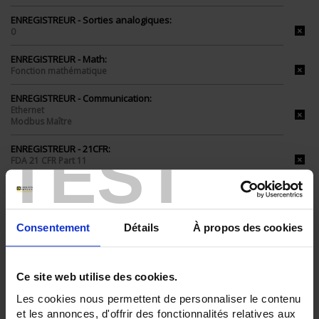
ENREGISTREUR - Sorties analogiques:
0
ENREGISTREUR - Math:
Fonction mathématique
ENREGISTREUR - Communication:
Ethernet
Modbus Maître
TEST
ENREGISTREUR - 21CFR:
FDA 21 CFR Part 11
ENREGISTREUR - Montage:
En armoire
Version portable (poignée)
Consentement
Détails
À propos des cookies
TOUT SUPPRIMER
Ce site web utilise des cookies.
Filtrer les produits par critères
Les cookies nous permettent de personnaliser le contenu
et les annonces, d'offrir des fonctionnalités relatives aux