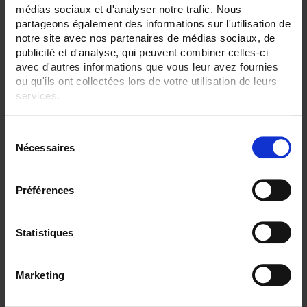
médias sociaux et d'analyser notre trafic. Nous
partageons également des informations sur l'utilisation de
notre site avec nos partenaires de médias sociaux, de
Par ordre décroissant
3 item(s)
Trier par
Afficher
publicité et d'analyse, qui peuvent combiner celles-ci
avec d'autres informations que vous leur avez fournies
ou qu'ils ont collectées lors de votre utilisation de leurs
services.
Pour en savoir plus, veuillez consulter notre
politique de
S
confidentialité
.
Nécessaires
é
l
e
Préférences
c
t
i
Statistiques
CA6530 ECRAN 12,1"
o
n
C.A 6530 Enregistreur sans papier tactile
Marketing
- 6 à 48 voies analogiques, 96 voies externes (option)
d
- Ecran TFT 12,1"
u