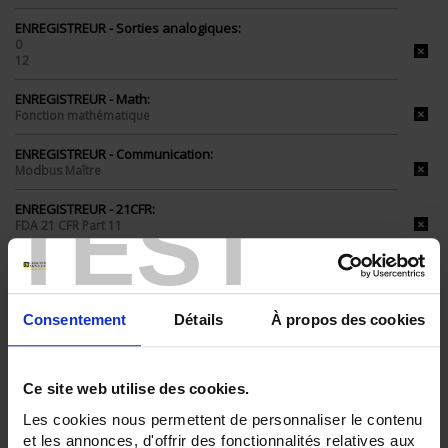
ENREGISTREUR - Sorties analogiques:
0
12
ENREGISTREUR - Math:
Fonction mathématique
ENREGISTREUR - Communication:
Modbus Maître
TEST
ENREGISTREUR - 21CFR:
FDA 21 CFR Part 11
ENREGISTREUR - Montage:
En armoire
Version portable (poignée)
Consentement
Détails
À propos des cookies
TOUT SUPPRIMER
Ce site web utilise des cookies.
Filtrer les produits par critères
Les cookies nous permettent de personnaliser le contenu
et les annonces, d'offrir des fonctionnalités relatives aux