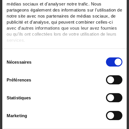
médias sociaux et d'analyser notre trafic. Nous
partageons également des informations sur l'utilisation de
notre site avec nos partenaires de médias sociaux, de
Par ordre décroissant
3 item(s)
Trier par
Afficher
publicité et d'analyse, qui peuvent combiner celles-ci
avec d'autres informations que vous leur avez fournies
ou qu'ils ont collectées lors de votre utilisation de leurs
services.
Pour en savoir plus, veuillez consulter notre
politique de
S
confidentialité
.
Nécessaires
é
l
e
Préférences
c
t
i
Statistiques
CA6530 ECRAN 12,1"
o
n
C.A 6530 Enregistreur sans papier tactile
Marketing
- 6 à 48 voies analogiques, 96 voies externes (option)
d
- Ecran TFT 12,1"
u