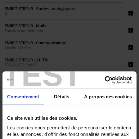
ENREGISTREUR - Sorties analogiques:
0
ENREGISTREUR - Math:
Fonction mathématique
ENREGISTREUR - Communication:
Modbus Maître
ENREGISTREUR - 21CFR:
TEST
FDA 21 CFR Part 11
ENREGISTREUR - Montage:
En armoire
Version portable (poignée)
Consentement
Détails
À propos des cookies
TOUT SUPPRIMER
Ce site web utilise des cookies.
Filtrer les produits par critères
Les cookies nous permettent de personnaliser le contenu
et les annonces, d'offrir des fonctionnalités relatives aux