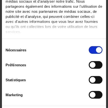
médias sociaux et d'analyser notre trafic. Nous
partageons également des informations sur l'utilisation de
Par ordre décroissant
3 item(s)
Trier par
Afficher
notre site avec nos partenaires de médias sociaux, de
publicité et d'analyse, qui peuvent combiner celles-ci
avec d'autres informations que vous leur avez fournies
ou qu'ils ont collectées lors de votre utilisation de leurs
services.
Pour en savoir plus, veuillez consulter notre
politique de
S
confidentialité
.
Nécessaires
é
l
e
Préférences
c
t
i
Statistiques
CA6530 ECRAN 12,1"
o
C.A 6530 Enregistreur sans papier tactile
n
- 6 à 48 voies analogiques, 96 voies externes (option)
Marketing
- Ecran TFT 12,1"
d
u