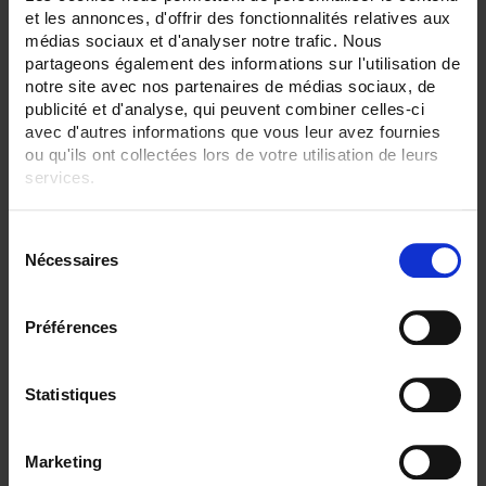
et les annonces, d'offrir des fonctionnalités relatives aux
ENREGISTREUR - Sorties relais:
médias sociaux et d'analyser notre trafic. Nous
12 sorties
partageons également des informations sur l'utilisation de
notre site avec nos partenaires de médias sociaux, de
ENREGISTREUR - Entrées Logiques:
18 entrées
publicité et d'analyse, qui peuvent combiner celles-ci
avec d'autres informations que vous leur avez fournies
ENREGISTREUR - Math:
ou qu'ils ont collectées lors de votre utilisation de leurs
Compteur
services.
ENREGISTREUR - Communication:
Pour en savoir plus, veuillez consulter notre
politique de
Ethernet
S
confidentialité
.
Nécessaires
é
ENREGISTREUR - 21CFR:
Gestion de lot
l
e
Préférences
ENREGISTREUR - Montage:
c
En armoire
t
TOUT SUPPRIMER
i
Statistiques
o
n
Marketing
d
Filtrer les produits par critères