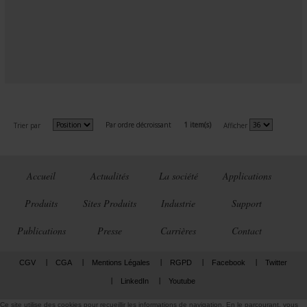
Par ordre décroissant
1 item(s)
Trier par
Afficher
Accueil
Actualités
La société
Applications
Produits
Sites Produits
Industrie
Support
Publications
Presse
Carrières
Contact
CGV
CGA
Mentions Légales
RGPD
Facebook
Twitter
LinkedIn
Youtube
Ce site utilise des cookies pour recueillir les informations de navigation. En le parcourant, vous