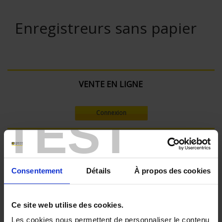
Enregistreurs sans papier
VENTE EN LIGNE
TEST
Connexion
Rechercher :
Consentement
Détails
À propos des cookies
Filtre en cours :
Ce site web utilise des cookies.
ENREGISTREUR - Nombre de voies de mesure:
36
Les cookies nous permettent de personnaliser le contenu