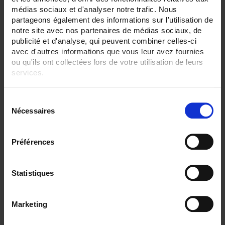
médias sociaux et d'analyser notre trafic. Nous
ENREGISTREUR - Sorties relais:
partageons également des informations sur l'utilisation de
12 sorties
notre site avec nos partenaires de médias sociaux, de
publicité et d'analyse, qui peuvent combiner celles-ci
ENREGISTREUR - Entrées Logiques:
18 entrées
avec d'autres informations que vous leur avez fournies
ou qu'ils ont collectées lors de votre utilisation de leurs
ENREGISTREUR - Communication:
services.
Ethernet
Pour en savoir plus, veuillez consulter notre
politique de
ENREGISTREUR - 21CFR:
S
confidentialité
.
Gestion de lot
Nécessaires
é
ENREGISTREUR - Montage:
l
En armoire
e
Version portable (poignée)
Préférences
c
t
TOUT SUPPRIMER
i
Statistiques
o
n
Filtrer les produits par critères
Marketing
d
u