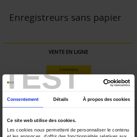
Enregistreurs sans papier
VENTE EN LIGNE
TEST
Connexion
Rechercher :
Consentement
Détails
À propos des cookies
Filtre en cours :
Ce site web utilise des cookies.
ENREGISTREUR - Nombre de voies de mesure:
Les cookies nous permettent de personnaliser le contenu
36
et les annonces, d'offrir des fonctionnalités relatives aux