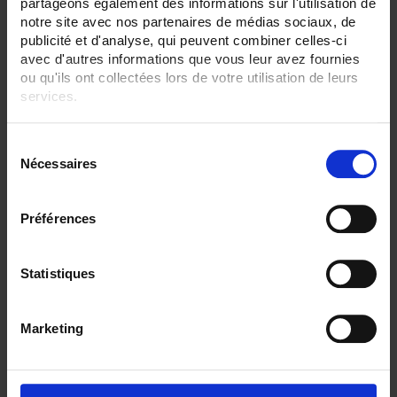
partageons également des informations sur l'utilisation de
notre site avec nos partenaires de médias sociaux, de
ENREGISTREUR - Entrées Logiques:
18 entrées
publicité et d'analyse, qui peuvent combiner celles-ci
avec d'autres informations que vous leur avez fournies
ENREGISTREUR - Communication:
ou qu'ils ont collectées lors de votre utilisation de leurs
Ethernet
services.
ENREGISTREUR - 21CFR:
Pour en savoir plus, veuillez consulter notre
politique de
Gestion de lot
S
confidentialité
.
Nécessaires
é
ENREGISTREUR - Montage:
En armoire
l
e
Préférences
TOUT SUPPRIMER
c
t
i
Statistiques
Filtrer les produits par critères
o
n
Marketing
d
u
Par ordre décroissant
1 item(s)
Trier par
Afficher
c