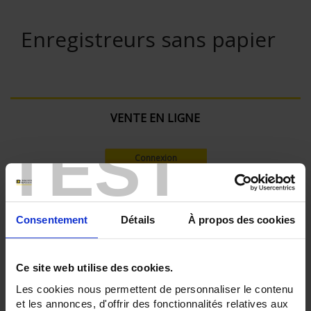
Enregistreurs sans papier
VENTE EN LIGNE
TEST
Connexion
Rechercher :
Consentement
Détails
À propos des cookies
Filtre en cours :
Ce site web utilise des cookies.
Les cookies nous permettent de personnaliser le contenu
ENREGISTREUR - Nombre de voies de mesure:
36
et les annonces, d'offrir des fonctionnalités relatives aux