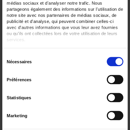
médias sociaux et d'analyser notre trafic. Nous
ENREGISTREUR - Sorties relais:
partageons également des informations sur l'utilisation de
12 sorties
notre site avec nos partenaires de médias sociaux, de
publicité et d'analyse, qui peuvent combiner celles-ci
ENREGISTREUR - Entrées Logiques:
avec d'autres informations que vous leur avez fournies
18 entrées
ou qu'ils ont collectées lors de votre utilisation de leurs
services.
ENREGISTREUR - Communication:
Ethernet
Pour en savoir plus, veuillez consulter notre
politique de
S
ENREGISTREUR - 21CFR:
confidentialité
.
Gestion de lot
Nécessaires
é
l
ENREGISTREUR - Montage:
e
En armoire
Préférences
c
TOUT SUPPRIMER
t
i
Statistiques
o
n
Filtrer les produits par critères
Marketing
d
u