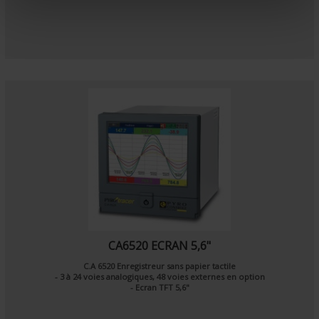
e
n
t
CA6520 ECRAN 5,6"
C.A 6520 Enregistreur sans papier tactile
- 3 à 24 voies analogiques, 48 voies externes en option
- Ecran TFT 5,6"