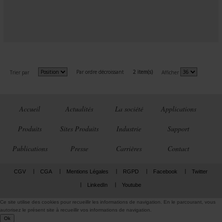
Par ordre décroissant
2 item(s)
Trier par
Afficher
Accueil
Actualités
La société
Applications
Produits
Sites Produits
Industrie
Support
Publications
Presse
Carrières
Contact
CGV
CGA
Mentions Légales
RGPD
Facebook
Twitter
LinkedIn
Youtube
Ce site utilise des cookies pour recueillir les informations de navigation. En le parcourant, vous
autorisez le présent site à recueillir vos informations de navigation.
Ok