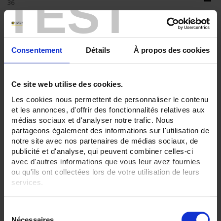
TEST
36
ENREGISTREUR - Sorties relais:
12 sorties
ENREGISTREUR - Entrées Logiques:
Consentement
Détails
À propos des cookies
6 entrées
ENREGISTREUR - Communication:
Ethernet
Ce site web utilise des cookies.
Les cookies nous permettent de personnaliser le contenu
ENREGISTREUR - 21CFR:
et les annonces, d'offrir des fonctionnalités relatives aux
Gestion de lot
médias sociaux et d'analyser notre trafic. Nous
ENREGISTREUR - Montage:
partageons également des informations sur l'utilisation de
En armoire
notre site avec nos partenaires de médias sociaux, de
publicité et d'analyse, qui peuvent combiner celles-ci
TOUT SUPPRIMER
avec d'autres informations que vous leur avez fournies
ou qu'ils ont collectées lors de votre utilisation de leurs
services.
Filtrer les produits par critères
Pour en savoir plus, veuillez consulter notre
politique de
S
confidentialité
.
Nécessaires