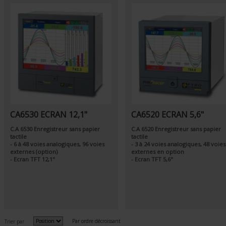
CA6530 ECRAN 12,1"
CA6520 ECRAN 5,6"
C.A 6530 Enregistreur sans papier
C.A 6520 Enregistreur sans papier
tactile
tactile
- 6 à 48 voies analogiques, 96 voies
- 3 à 24 voies analogiques, 48 voies
externes (option)
externes en option
- Ecran TFT 12,1"
- Ecran TFT 5,6"
Par ordre décroissant
Trier par