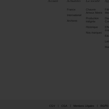
Accueil
Actualités
La société
Ap
France
Chauvin
Fili
Arnoux Metrix
éle
International
Production
Dia
Archives
intégrée
Con
Historique
Eff
éne
Nos marques
Edu
Lab
Mai
CGV
CGA
Mentions Légales
RGPD