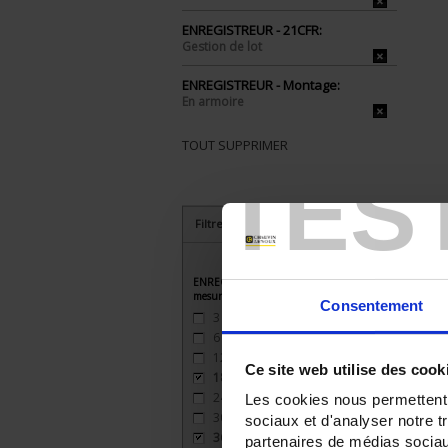
ENREGISTREUR - 21CFR:
Gestion de lot
ENREGISTREUR - Montage:
En armoire
TOUT SUPPRIMER
TES
Filtrer les produits par critères
ENREGISTREUR - Nombre de voies de
mesure
Consentement
3
(2)
6
(2)
12
(2)
Ce site web utilise des cook
18
(2)
24
(2)
Les cookies nous permettent d
30
(1)
sociaux et d'analyser notre t
36
(1)
partenaires de médias sociaux