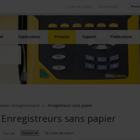
Créer un compte
Se connecter
International
Sites produits
service
Nos filiales à l'étranger
Nos meilleures offres
té
Applications
Produits
Support
Publications
ation / enregistrement
Enregistreurs sans papier
Enregistreurs sans papier
Par ordre décroissant
Trier par