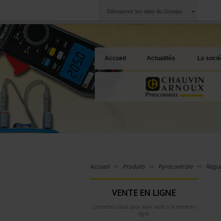
Découvrez les sites du Groupe
Groupe
Sociétés
Chauvin Arnoux
Une offre à votre 
Accueil
Actualités
La socié
Accueil
Produits
Pyrocontrole
Régul
VENTE EN LIGNE
Connectez-vous pour avoir accès à la vente en
ligne.