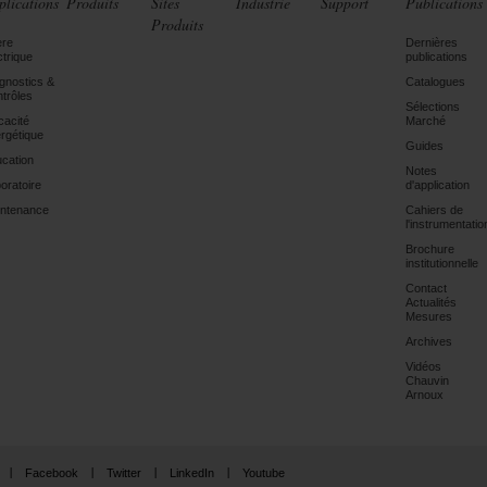
plications
Produits
Sites
Industrie
Support
Publications
Produits
ère
Dernières
ctrique
publications
gnostics &
Catalogues
trôles
Sélections
icacité
Marché
rgétique
Guides
cation
Notes
oratoire
d'application
ntenance
Cahiers de
l'instrumentatio
Brochure
institutionnelle
Contact
Actualités
Mesures
Archives
Vidéos
Chauvin
Arnoux
Facebook
Twitter
LinkedIn
Youtube