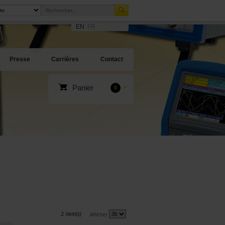
EN
FR
Presse
Carrières
Contact
Panier
0
2 item(s)
Afficher