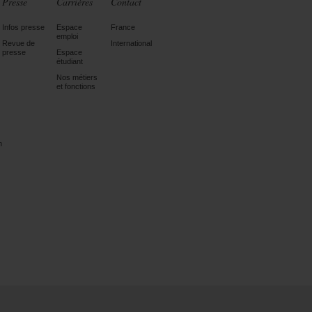
Presse
Carrières
Contact
Infos presse
Espace
France
emploi
Revue de
International
presse
Espace
étudiant
Nos métiers
et fonctions
n