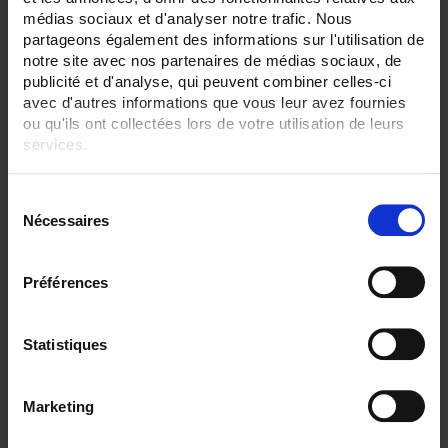
médias sociaux et d'analyser notre trafic. Nous
ENREGISTREUR - Sorties relais:
partageons également des informations sur l'utilisation de
12 sorties
notre site avec nos partenaires de médias sociaux, de
publicité et d'analyse, qui peuvent combiner celles-ci
ENREGISTREUR - Math:
Totalisateur
avec d'autres informations que vous leur avez fournies
ou qu'ils ont collectées lors de votre utilisation de leurs
ENREGISTREUR - Communication:
services.
Ethernet
Pour en savoir plus, veuillez consulter notre
politique de
ENREGISTREUR - 21CFR:
S
confidentialité
.
Gestion de lot
Nécessaires
é
ENREGISTREUR - Montage:
l
En armoire
e
Version portable (poignée)
Préférences
c
t
TOUT SUPPRIMER
i
Statistiques
o
n
Filtrer les produits par critères
Marketing
d
u