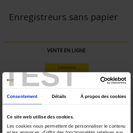
Enregistreurs sans papier
VENTE EN LIGNE
TEST
Connexion
Rechercher :
Consentement
Détails
À propos des cookies
Filtre en cours :
Ce site web utilise des cookies.
ENREGISTREUR - Nombre de voies de mesure:
Les cookies nous permettent de personnaliser le contenu
36
et les annonces, d'offrir des fonctionnalités relatives aux