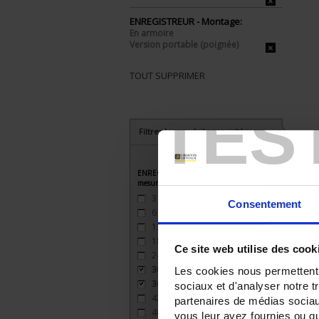
ENREGISTREUR - Montage:
En armoire
Version portable (poignée)
TOUT SUPPRIMER
TES
Filtrer les produits par critères
ENREGISTREUR - Nombre de voies de
mesure
3
(2)
Consentement
6
(2)
12
(2)
18
(2)
Ce site web utilise des cook
24
(2)
30
(1)
Les cookies nous permettent d
36
(1)
sociaux et d'analyser notre t
42
(1)
partenaires de médias sociaux
48
(1)
vous leur avez fournies ou qu'