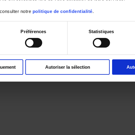
 consulter notre
politique de confidentialité
.
Préférences
Statistiques
quement
Autoriser la sélection
Aut