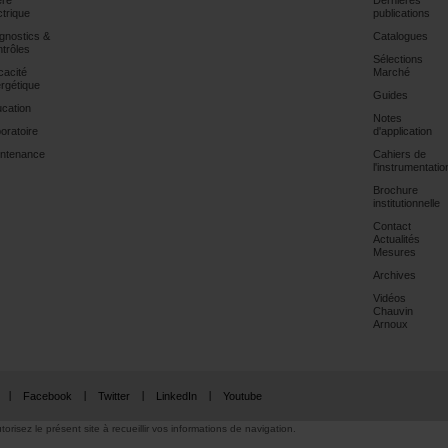
ère
Dernières
ctrique
publications
gnostics &
Catalogues
trôles
Sélections
icacité
Marché
rgétique
Guides
cation
Notes
oratoire
d'application
ntenance
Cahiers de
l'instrumentatio
Brochure
institutionnelle
Contact
Actualités
Mesures
Archives
Vidéos
Chauvin
Arnoux
Facebook
Twitter
LinkedIn
Youtube
torisez le présent site à recueillir vos informations de navigation.