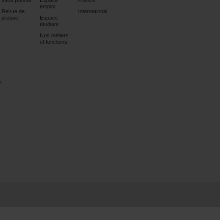
Infos presse
Espace
France
emploi
Revue de
International
presse
Espace
étudiant
Nos métiers
et fonctions
n