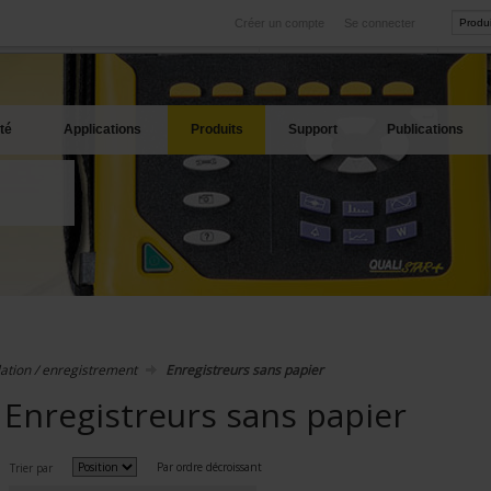
Créer un compte
Se connecter
International
Sites produits
service
Nos filiales à l'étranger
Nos meilleures offres
té
Applications
Produits
Support
Publications
ation / enregistrement
Enregistreurs sans papier
Enregistreurs sans papier
Par ordre décroissant
Trier par