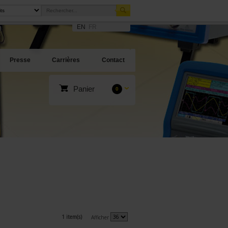
EN
FR
Presse
Carrières
Contact
Panier
0
1 item(s)
Afficher