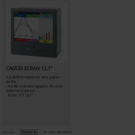
CA6530 ECRAN 12,1"
C.A 6530 Enregistreur sans papier
tactile
- 6 à 48 voies analogiques, 96 voies
externes (option)
- Ecran TFT 12,1"
Par ordre décroissant
Trier par