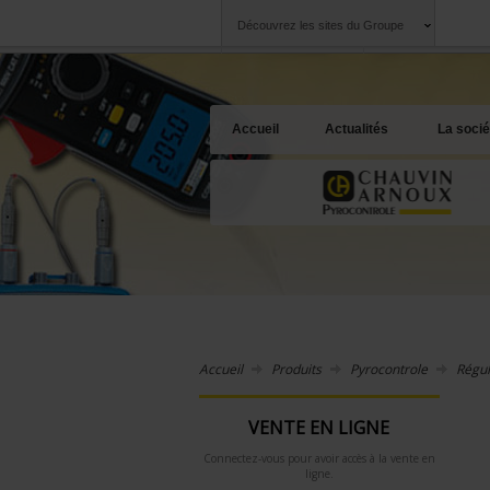
Découvrez les sites du Groupe
Groupe
Sociétés
Chauvin Arnoux
Une offre à votre 
Accueil
Actualités
La socié
Accueil
Produits
Pyrocontrole
Régul
VENTE EN LIGNE
Connectez-vous pour avoir accès à la vente en
ligne.