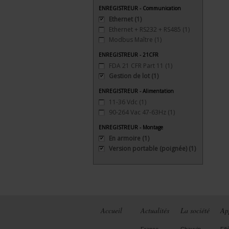
ENREGISTREUR - Communication
Ethernet
(1)
Ethernet + RS232 + RS485
(1)
Modbus Maître
(1)
ENREGISTREUR - 21CFR
FDA 21 CFR Part 11
(1)
Gestion de lot
(1)
ENREGISTREUR - Alimentation
11-36 Vdc
(1)
90-264 Vac 47-63Hz
(1)
ENREGISTREUR - Montage
En armoire
(1)
Version portable (poignée)
(1)
Accueil
Actualités
La société
Ap