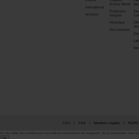
France
Chauvin
Fili
Arnoux Metrix
éle
International
Production
Dia
Archives
intégrée
Con
Historique
Eff
éne
Nos marques
Edu
Lab
Mai
CGV
CGA
Mentions Légales
RGPD
Ce site utilise des cookies pour recueillir les informations de navigation. En le parcourant, vous au
Ok