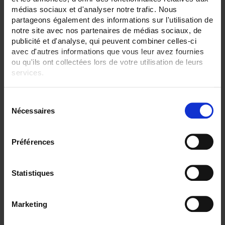
36
médias sociaux et d'analyser notre trafic. Nous
partageons également des informations sur l'utilisation de
ENREGISTREUR - Sorties relais:
12 sorties
notre site avec nos partenaires de médias sociaux, de
publicité et d'analyse, qui peuvent combiner celles-ci
ENREGISTREUR - Sorties analogiques:
avec d'autres informations que vous leur avez fournies
12
ou qu'ils ont collectées lors de votre utilisation de leurs
services.
ENREGISTREUR - Communication:
Ethernet
Pour en savoir plus, veuillez consulter notre
politique de
S
confidentialité
.
ENREGISTREUR - 21CFR:
Nécessaires
é
Gestion de lot
l
ENREGISTREUR - Montage:
e
En armoire
Préférences
c
t
TOUT SUPPRIMER
i
Statistiques
o
n
Filtrer les produits par critères
Marketing
d
u