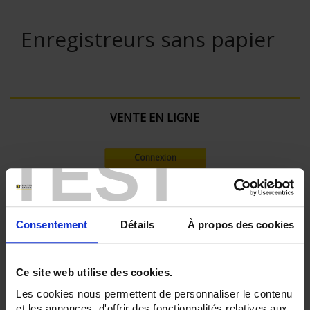
Enregistreurs sans papier
VENTE EN LIGNE
TEST
Connexion
Rechercher :
Consentement
Détails
À propos des cookies
Filtre en cours :
Ce site web utilise des cookies.
ENREGISTREUR - Nombre de voies de mesure:
Les cookies nous permettent de personnaliser le contenu
18
et les annonces, d'offrir des fonctionnalités relatives aux