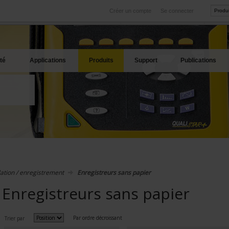
Créer un compte
Se connecter
International
Sites produits
service
Nos filiales à l'étranger
Nos meilleures offres
té
Applications
Produits
Support
Publications
ation / enregistrement
Enregistreurs sans papier
Enregistreurs sans papier
Par ordre décroissant
Trier par