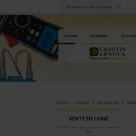
Découvrez les sites du Groupe
Groupe
Sociétés
Chauvin Arnoux
Une offre à votre 
Accueil
Actualités
La socié
Accueil
Produits
Pyrocontrole
Régul
VENTE EN LIGNE
Connectez-vous pour avoir accès à la vente en
ligne.