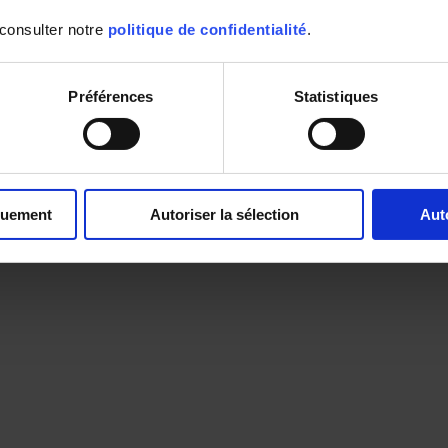
 consulter notre
politique de confidentialité
.
Préférences
Statistiques
quement
Autoriser la sélection
Aut