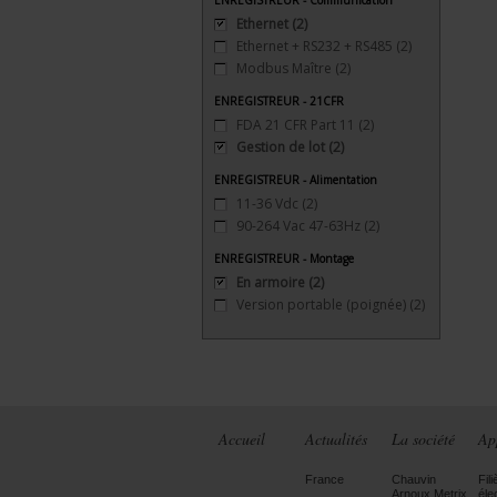
ENREGISTREUR - Communication
Ethernet
(2)
Ethernet + RS232 + RS485
(2)
Modbus Maître
(2)
ENREGISTREUR - 21CFR
FDA 21 CFR Part 11
(2)
Gestion de lot
(2)
ENREGISTREUR - Alimentation
11-36 Vdc
(2)
90-264 Vac 47-63Hz
(2)
ENREGISTREUR - Montage
En armoire
(2)
Version portable (poignée)
(2)
Accueil
Actualités
La société
Ap
France
Chauvin
Fili
Arnoux Metrix
éle