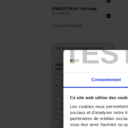
ENREGISTREUR - Montage:
En armoire
TOUT SUPPRIMER
TES
Filtrer les produits par critères
ENREGISTREUR - Nombre de voies de
mesure
3
(2)
Consentement
6
(2)
12
(2)
18
(2)
Ce site web utilise des cook
24
(2)
30
(1)
Les cookies nous permettent d
36
(1)
sociaux et d'analyser notre t
42
(1)
partenaires de médias sociaux
48
(1)
vous leur avez fournies ou qu'