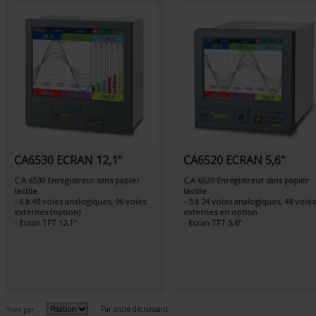
CA6530 ECRAN 12,1"
CA6520 ECRAN 5,6"
C.A 6530 Enregistreur sans papier
C.A 6520 Enregistreur sans papier
tactile
tactile
- 6 à 48 voies analogiques, 96 voies
- 3 à 24 voies analogiques, 48 voies
externes (option)
externes en option
- Ecran TFT 12,1"
- Ecran TFT 5,6"
Par ordre décroissant
Trier par