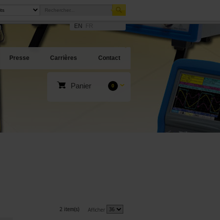
EN
FR
Presse
Carrières
Contact
Panier
0
2 item(s)
Afficher