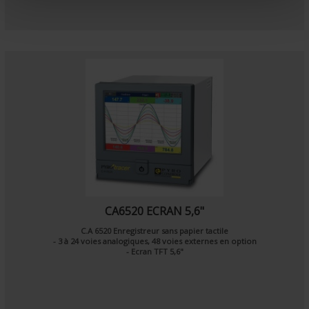
n
t
CA6520 ECRAN 5,6"
C.A 6520 Enregistreur sans papier tactile
- 3 à 24 voies analogiques, 48 voies externes en option
- Ecran TFT 5,6"