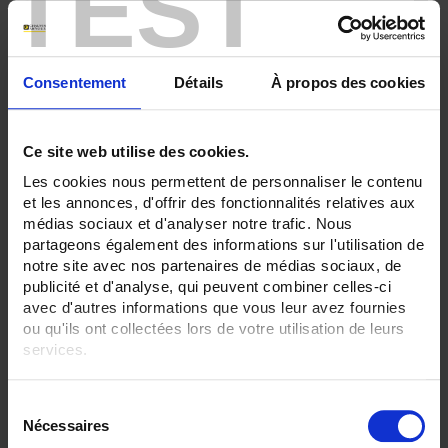
TEST
36
48
ENREGISTREUR - Sorties relais:
12 sorties
Consentement
Détails
À propos des cookies
ENREGISTREUR - Communication:
Ethernet
Ce site web utilise des cookies.
ENREGISTREUR - 21CFR:
Les cookies nous permettent de personnaliser le contenu
Gestion de lot
et les annonces, d'offrir des fonctionnalités relatives aux
médias sociaux et d'analyser notre trafic. Nous
ENREGISTREUR - Montage:
En armoire
partageons également des informations sur l'utilisation de
notre site avec nos partenaires de médias sociaux, de
TOUT SUPPRIMER
publicité et d'analyse, qui peuvent combiner celles-ci
avec d'autres informations que vous leur avez fournies
ou qu'ils ont collectées lors de votre utilisation de leurs
services.
Filtrer les produits par critères
Pour en savoir plus, veuillez consulter notre
politique de
S
confidentialité
.
Nécessaires
é