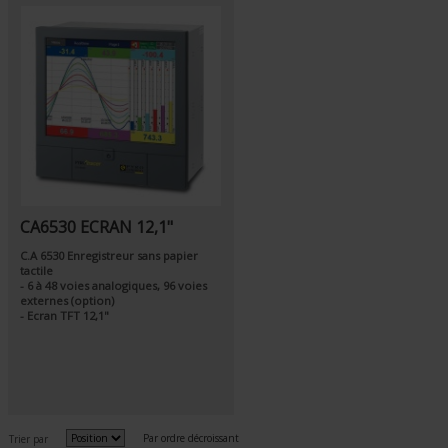
CA6530 ECRAN 12,1"
C.A 6530 Enregistreur sans papier
tactile
- 6 à 48 voies analogiques, 96 voies
externes (option)
- Ecran TFT 12,1"
Par ordre décroissant
Trier par