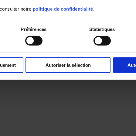
 consulter notre
politique de confidentialité
.
Préférences
Statistiques
quement
Autoriser la sélection
Aut