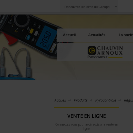
Découvrez les sites du Groupe
Groupe
Sociétés
Chauvin Arnoux
Une offre à votre 
Accueil
Actualités
La socié
Accueil
Produits
Pyrocontrole
Régul
VENTE EN LIGNE
Connectez-vous pour avoir accès à la vente en
ligne.