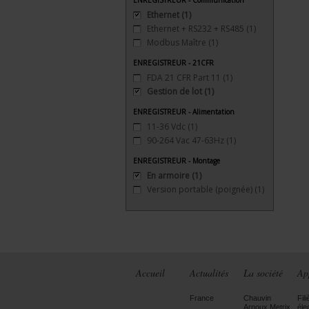
ENREGISTREUR - Communication
Ethernet
(1)
Ethernet + RS232 + RS485
(1)
Modbus Maître
(1)
ENREGISTREUR - 21CFR
FDA 21 CFR Part 11
(1)
Gestion de lot
(1)
ENREGISTREUR - Alimentation
11-36 Vdc
(1)
90-264 Vac 47-63Hz
(1)
ENREGISTREUR - Montage
En armoire
(1)
Version portable (poignée)
(1)
Accueil
Actualités
La société
Ap
France
Chauvin
Fili
Arnoux Metrix
éle