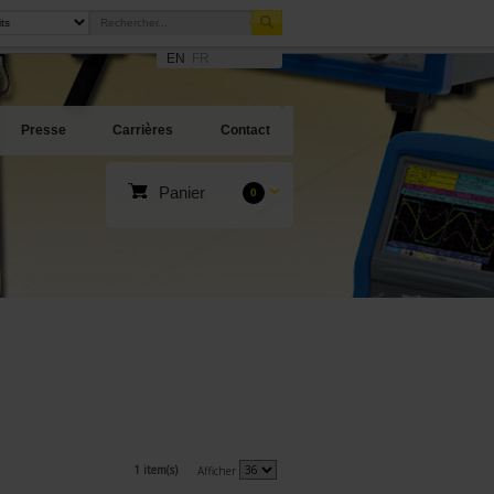
EN
FR
Presse
Carrières
Contact
Panier
0
1 item(s)
Afficher