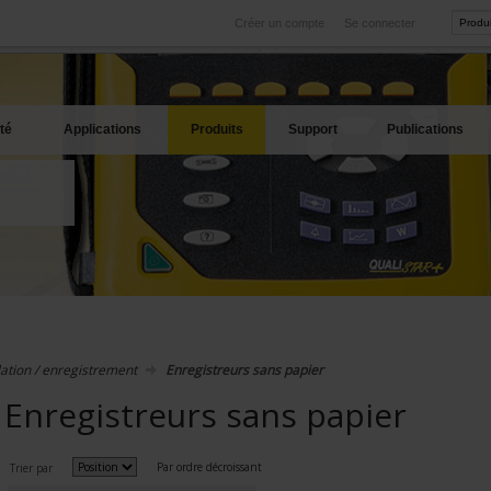
Créer un compte
Se connecter
International
Sites produits
service
Nos filiales à l'étranger
Nos meilleures offres
té
Applications
Produits
Support
Publications
ation / enregistrement
Enregistreurs sans papier
Enregistreurs sans papier
Par ordre décroissant
Trier par