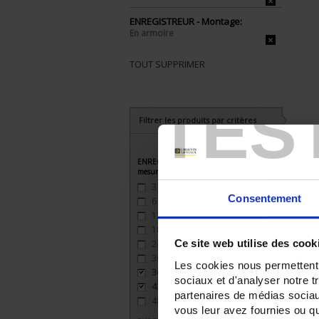
ENREGISTREUR - Montage:
En armoire
TOUT SUPPRIMER
TES
Filtrer les produits par critères
ENREGISTREUR - Nombre de voies de
mesure
3
(2)
Consentement
6
(2)
12
(2)
18
(2)
Ce site web utilise des cook
24
(2)
30
(1)
Les cookies nous permettent d
36
(1)
sociaux et d'analyser notre t
42
(1)
partenaires de médias sociaux
48
(1)
vous leur avez fournies ou qu'