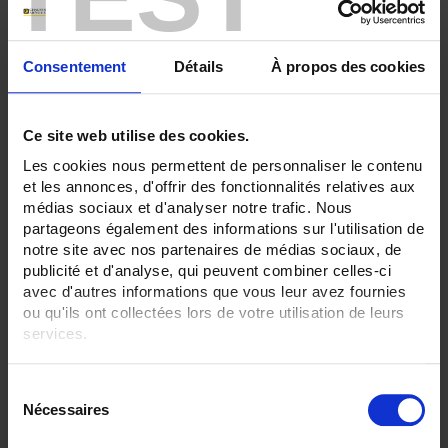
ENREGISTREUR - Sorties relais:
6 sorties
Consentement
Détails
À propos des cookies
ENREGISTREUR - Entrées Logiques:
6 entrées
Ce site web utilise des cookies.
ENREGISTREUR - 21CFR:
Gestion de lot
Les cookies nous permettent de personnaliser le contenu
et les annonces, d'offrir des fonctionnalités relatives aux
ENREGISTREUR - Montage:
médias sociaux et d'analyser notre trafic. Nous
En armoire
partageons également des informations sur l'utilisation de
notre site avec nos partenaires de médias sociaux, de
TOUT SUPPRIMER
publicité et d'analyse, qui peuvent combiner celles-ci
avec d'autres informations que vous leur avez fournies
ou qu'ils ont collectées lors de votre utilisation de leurs
Filtrer les produits par critères
services.
Pour en savoir plus, veuillez consulter notre
politique de
S
confidentialité
.
Nécessaires
é
Par ordre décroissant
2 item(s)
Trier par
Afficher
l