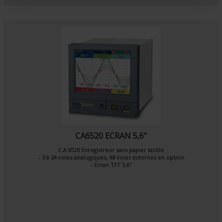
t
CA6520 ECRAN 5,6"
C.A 6520 Enregistreur sans papier tactile
- 3 à 24 voies analogiques, 48 voies externes en option
- Ecran TFT 5,6"