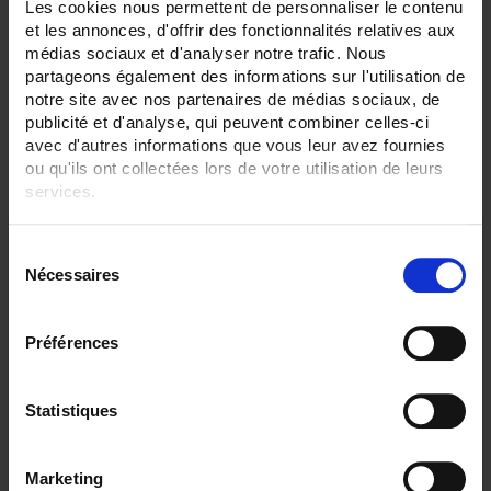
Les cookies nous permettent de personnaliser le contenu
et les annonces, d'offrir des fonctionnalités relatives aux
Filtrer les produits par critères
médias sociaux et d'analyser notre trafic. Nous
partageons également des informations sur l'utilisation de
notre site avec nos partenaires de médias sociaux, de
publicité et d'analyse, qui peuvent combiner celles-ci
Par ordre décroissant
3 item(s)
avec d'autres informations que vous leur avez fournies
Trier par
Afficher
ou qu'ils ont collectées lors de votre utilisation de leurs
services.
Pour en savoir plus, veuillez consulter notre
politique de
S
confidentialité
.
Nécessaires
é
l
e
Préférences
c
t
i
Statistiques
o
n
CA6530 ECRAN 12,1"
Marketing
d