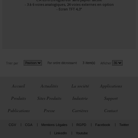
- 3 à 6 voies analogiques, 24 voies externes en option
- Ecran TFT 4,3"
Par ordre décroissant
3 item(s)
Trier par
Afficher
Accueil
Actualités
La société
Applications
Produits
Sites Produits
Industrie
Support
Publications
Presse
Carrières
Contact
CGV
CGA
Mentions Légales
RGPD
Facebook
Twitter
LinkedIn
Youtube