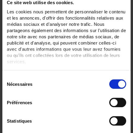
Ce site web utilise des cookies.
ENREGISTREUR - Sorties relais:
Les cookies nous permettent de personnaliser le contenu
6 sorties
et les annonces, d'offrir des fonctionnalités relatives aux
médias sociaux et d'analyser notre trafic. Nous
ENREGISTREUR - Entrées Logiques:
12 entrées
partageons également des informations sur l'utilisation de
notre site avec nos partenaires de médias sociaux, de
ENREGISTREUR - Sorties analogiques:
publicité et d'analyse, qui peuvent combiner celles-ci
6
avec d'autres informations que vous leur avez fournies
ou qu'ils ont collectées lors de votre utilisation de leurs
ENREGISTREUR - Math:
services.
Fonction mathématique
Totalisateur
Pour en savoir plus, veuillez consulter notre
politique de
S
ENREGISTREUR - Communication:
confidentialité
.
Modbus Maître
Nécessaires
é
l
ENREGISTREUR - Alimentation:
e
90-264 Vac 47-63Hz
Préférences
c
ENREGISTREUR - Montage:
t
En armoire
Version portable (poignée)
i
Statistiques
o