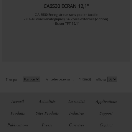
CA6530 ECRAN 12,1"
C.A 6530 Enregistreur sans papier tactile
- 6 à 48 voies analogiques, 96 voies externes (option)
- Ecran TFT 12,1"
Par ordre décroissant
1 item(s)
Trier par
Afficher
Accueil
Actualités
La société
Applications
Produits
Sites Produits
Industrie
Support
Publications
Presse
Carrières
Contact