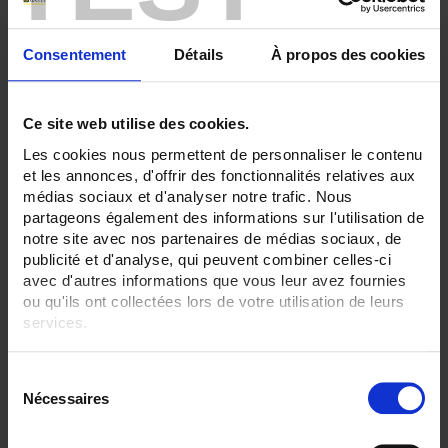
30
36
Consentement
Détails
À propos des cookies
ENREGISTREUR - Sorties relais:
6 sorties
ENREGISTREUR - Alimentation:
Ce site web utilise des cookies.
90-264 Vac 47-63Hz
Les cookies nous permettent de personnaliser le contenu
ENREGISTREUR - Montage:
et les annonces, d'offrir des fonctionnalités relatives aux
En armoire
médias sociaux et d'analyser notre trafic. Nous
partageons également des informations sur l'utilisation de
TOUT SUPPRIMER
notre site avec nos partenaires de médias sociaux, de
publicité et d'analyse, qui peuvent combiner celles-ci
avec d'autres informations que vous leur avez fournies
ou qu'ils ont collectées lors de votre utilisation de leurs
Filtrer les produits par critères
services.
Pour en savoir plus, veuillez consulter notre
politique de
S
confidentialité
.
Nécessaires
Par ordre décroissant
2 item(s)
Trier par
Afficher
é
l