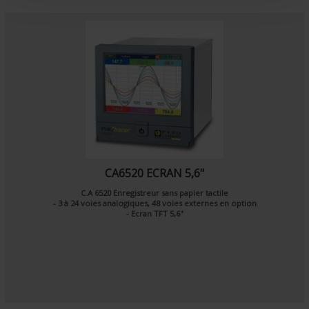
t
CA6520 ECRAN 5,6"
C.A 6520 Enregistreur sans papier tactile
- 3 à 24 voies analogiques, 48 voies externes en option
- Ecran TFT 5,6"