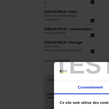
6
ENREGISTREUR - Math:
Fonction mathématique
Totalisateur
ENREGISTREUR - Communication:
Modbus Maître
ENREGISTREUR - Montage:
En armoire
Version portable (poignée)
TES
TOUT SUPPRIMER
Filtrer les produits par critères
Consentement
ENREGISTREUR - Nombre de voies de
mesure
Ce site web utilise des cook
3
(2)
6
(2)