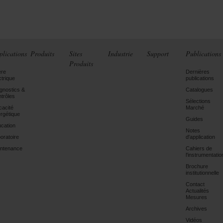
plications
Produits
Sites
Industrie
Support
Publications
Produits
ère
Dernières
ctrique
publications
gnostics &
Catalogues
trôles
Sélections
icacité
Marché
rgétique
Guides
cation
Notes
oratoire
d'application
ntenance
Cahiers de
l'instrumentatio
Brochure
institutionnelle
Contact
Actualités
Mesures
Archives
Vidéos