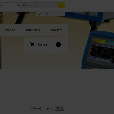
EN
FR
Presse
Carrières
Contact
Panier
0
1 item(s)
Afficher