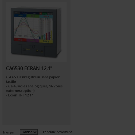
CA6530 ECRAN 12,1"
C.A 6530 Enregistreur sans papier
tactile
- 6 à 48 voies analogiques, 96 voies
externes (option)
- Ecran TFT 12,1"
Par ordre décroissant
Trier par