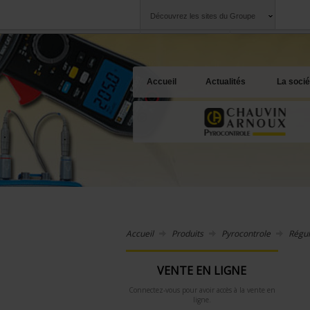
Découvrez les sites du Groupe
Groupe
Sociétés
Chauvin Arnoux
Une offre à votre 
Accueil
Actualités
La socié
Accueil
Produits
Pyrocontrole
Régul
VENTE EN LIGNE
Connectez-vous pour avoir accès à la vente en
ligne.