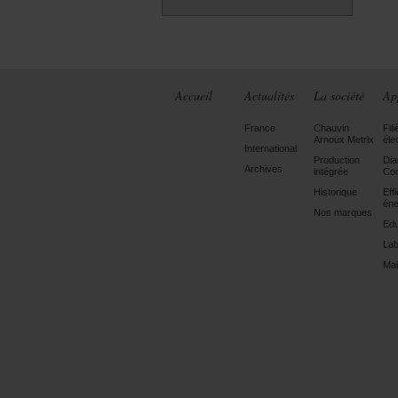
Accueil
Actualités
La société
Ap
France
Chauvin
Fili
Arnoux Metrix
éle
International
Production
Dia
Archives
intégrée
Con
Historique
Eff
éne
Nos marques
Edu
Lab
Mai