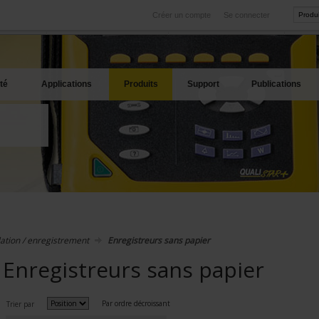
Créer un compte
Se connecter
International
Sites produits
service
Nos filiales à l'étranger
Nos meilleures offres
té
Applications
Produits
Support
Publications
ation / enregistrement
Enregistreurs sans papier
Enregistreurs sans papier
Par ordre décroissant
Trier par