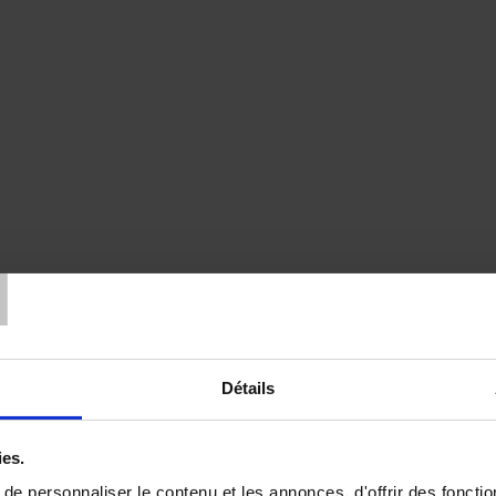
T
Détails
ies.
e personnaliser le contenu et les annonces, d'offrir des fonctio