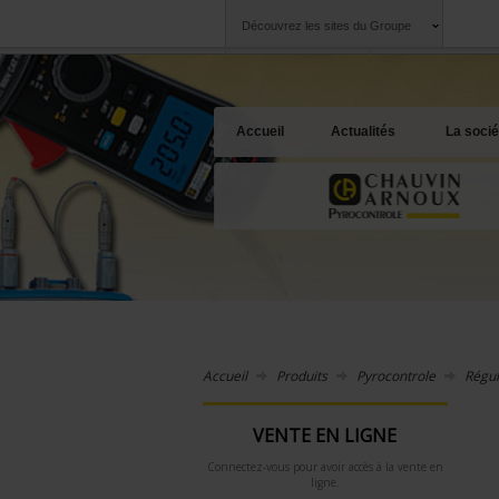
Découvrez les sites du Groupe
Groupe
Sociétés
Chauvin Arnoux
Une offre à votre 
Accueil
Actualités
La socié
Accueil
Produits
Pyrocontrole
Régul
VENTE EN LIGNE
Connectez-vous pour avoir accès à la vente en
ligne.