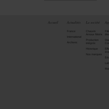
Accueil
Actualités
La société
Ap
France
Chauvin
Fili
Arnoux Metrix
éle
International
Production
Dia
Archives
intégrée
Con
Historique
Eff
éne
Nos marques
Edu
Lab
Mai