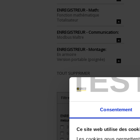
ENREGISTREUR - Math:
Fonction mathématique
Totalisateur
ENREGISTREUR - Communication:
Modbus Maître
ENREGISTREUR - Montage:
En armoire
Version portable (poignée)
TES
TOUT SUPPRIMER
Filtrer les produits par critères
Consentement
ENREGISTREUR - Nombre de voies de
mesure
3
(2)
Ce site web utilise des cook
6
(2)
Les cookies nous permettent d
12
(2)