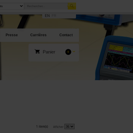
EN
FR
Presse
Carrières
Contact
Panier
0
1 item(s)
Afficher