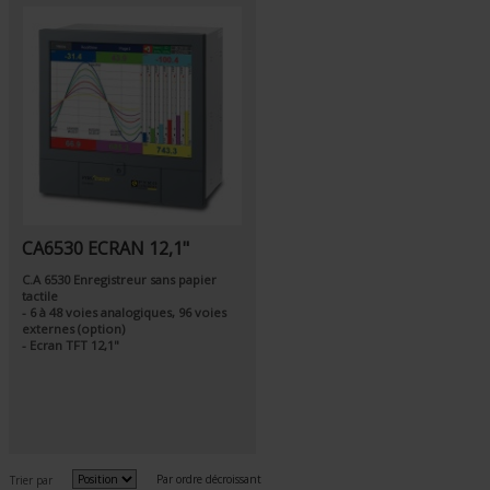
CA6530 ECRAN 12,1"
C.A 6530 Enregistreur sans papier
tactile
- 6 à 48 voies analogiques, 96 voies
externes (option)
- Ecran TFT 12,1"
Par ordre décroissant
Trier par