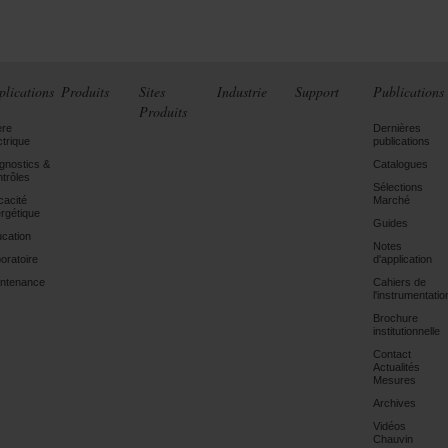
plications
Produits
Sites
Industrie
Support
Publications
Produits
ère
Dernières
ctrique
publications
gnostics &
Catalogues
trôles
Sélections
icacité
Marché
rgétique
Guides
cation
Notes
oratoire
d'application
ntenance
Cahiers de
l'instrumentatio
Brochure
institutionnelle
Contact
Actualités
Mesures
Archives
Vidéos
Chauvin