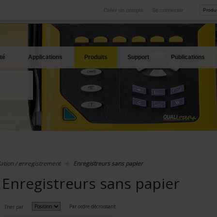
Créer un compte
Se connecter
International
Sites produits
service
Nos filiales à l'étranger
Nos meilleures offres
té
Applications
Produits
Support
Publications
ation / enregistrement
Enregistreurs sans papier
Enregistreurs sans papier
Par ordre décroissant
Trier par