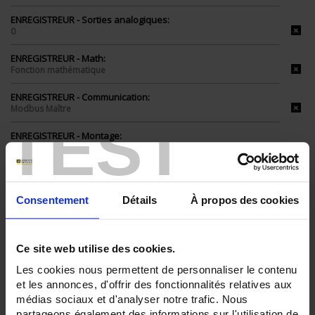
ENREGISTREUR - Sorties analogiques:
0
ENREGISTREUR - Math:
Fonction mathématique
ENREGISTREUR - Communication:
Modbus Maître
TEST
ENREGISTREUR - Montage:
En armoire
Version portable (poignée)
TOUT SUPPRIMER
Consentement
Détails
À propos des cookies
Filtrer les produits par critères
Ce site web utilise des cookies.
Les cookies nous permettent de personnaliser le contenu
et les annonces, d'offrir des fonctionnalités relatives aux
médias sociaux et d'analyser notre trafic. Nous
Par ordre décroissant
3 item(s)
Trier par
Afficher
partageons également des informations sur l'utilisation de