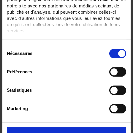
notre site avec nos partenaires de médias sociaux, de
publicité et d'analyse, qui peuvent combiner celles-ci
avec d'autres informations que vous leur avez fournies
ou qu'ils ont collectées lors de votre utilisation de leurs
services.
Pour en savoir plus, veuillez consulter notre
politique de
S
confidentialité
.
Nécessaires
é
l
e
Préférences
c
t
CA6530 ECRAN 12,1"
i
Statistiques
C.A 6530 Enregistreur sans papier tactile
o
- 6 à 48 voies analogiques, 96 voies externes (option)
- Ecran TFT 12,1"
n
Marketing
d
u
c
o