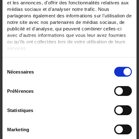
Filtrer les produits par critères
et les annonces, d'offrir des fonctionnalités relatives aux
médias sociaux et d'analyser notre trafic. Nous
partageons également des informations sur l'utilisation de
notre site avec nos partenaires de médias sociaux, de
publicité et d'analyse, qui peuvent combiner celles-ci
Par ordre décroissant
3 item(s)
Trier par
Afficher
avec d'autres informations que vous leur avez fournies
ou qu'ils ont collectées lors de votre utilisation de leurs
services.
Pour en savoir plus, veuillez consulter notre
politique de
S
confidentialité
.
Nécessaires
é
l
e
Préférences
c
t
i
Statistiques
o
CA6530 ECRAN 12,1"
n
Marketing
C.A 6530 Enregistreur sans papier tactile
d
- 6 à 48 voies analogiques, 96 voies externes (option)