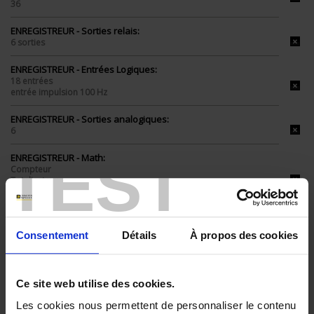
36
ENREGISTREUR - Sorties relais:
6 sorties
ENREGISTREUR - Entrées Logiques:
18 entrées
entrée impulsion 100 Hz
ENREGISTREUR - Sorties analogiques:
6
TEST
ENREGISTREUR - Math:
Compteur
Totalisateur
Timer
ENREGISTREUR - Montage:
En armoire
Consentement
Détails
À propos des cookies
TOUT SUPPRIMER
Ce site web utilise des cookies.
Les cookies nous permettent de personnaliser le contenu