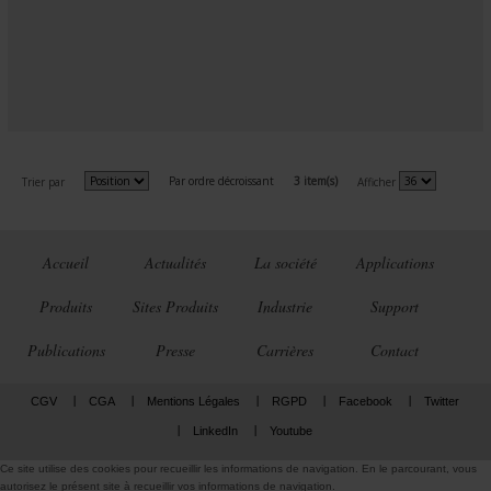
Par ordre décroissant
3 item(s)
Trier par
Afficher
Accueil
Actualités
La société
Applications
Produits
Sites Produits
Industrie
Support
Publications
Presse
Carrières
Contact
CGV
CGA
Mentions Légales
RGPD
Facebook
Twitter
LinkedIn
Youtube
Ce site utilise des cookies pour recueillir les informations de navigation. En le parcourant, vous
autorisez le présent site à recueillir vos informations de navigation.