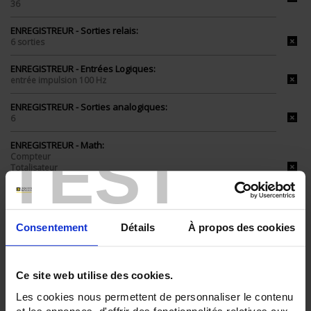
36
ENREGISTREUR - Sorties relais:
6 sorties
ENREGISTREUR - Entrées Logiques:
entrée impulsion 100 Hz
ENREGISTREUR - Sorties analogiques:
6
ENREGISTREUR - Math:
TEST
Compteur
Totalisateur
Timer
ENREGISTREUR - Montage:
En armoire
Consentement
Détails
À propos des cookies
TOUT SUPPRIMER
Ce site web utilise des cookies.
Les cookies nous permettent de personnaliser le contenu
Filtrer les produits par critères