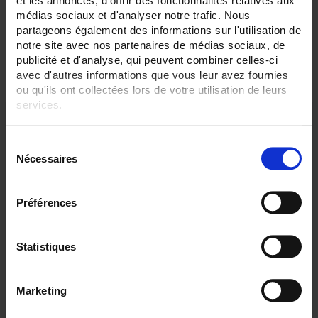
et les annonces, d'offrir des fonctionnalités relatives aux
médias sociaux et d'analyser notre trafic. Nous
partageons également des informations sur l'utilisation de
notre site avec nos partenaires de médias sociaux, de
Par ordre décroissant
3 item(s)
Trier par
Afficher
publicité et d'analyse, qui peuvent combiner celles-ci
avec d'autres informations que vous leur avez fournies
ou qu'ils ont collectées lors de votre utilisation de leurs
services.
Pour en savoir plus, veuillez consulter notre
politique de
S
confidentialité
.
Nécessaires
é
l
e
Préférences
c
t
i
Statistiques
o
CA6530 ECRAN 12,1"
n
C.A 6530 Enregistreur sans papier tactile
Marketing
d
- 6 à 48 voies analogiques, 96 voies externes (option)
- Ecran TFT 12,1"
u