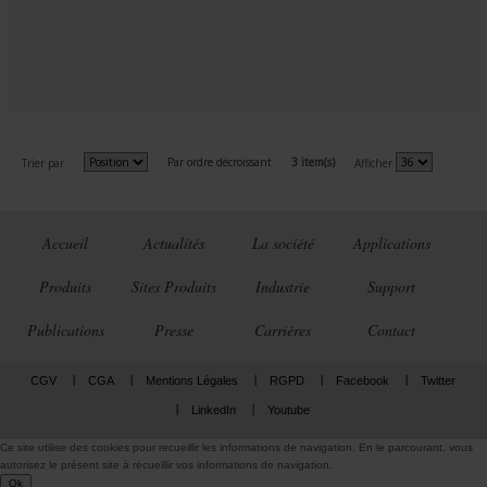
Par ordre décroissant
3 item(s)
Trier par
Afficher
Accueil
Actualités
La société
Applications
Produits
Sites Produits
Industrie
Support
Publications
Presse
Carrières
Contact
CGV
CGA
Mentions Légales
RGPD
Facebook
Twitter
LinkedIn
Youtube
Ce site utilise des cookies pour recueillir les informations de navigation. En le parcourant, vous
autorisez le présent site à recueillir vos informations de navigation.
Ok