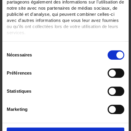
Par ordre décroissant
3 item(s)
partageons également des informations sur l'utilisation de
Trier par
Afficher
notre site avec nos partenaires de médias sociaux, de
publicité et d'analyse, qui peuvent combiner celles-ci
avec d'autres informations que vous leur avez fournies
ou qu'ils ont collectées lors de votre utilisation de leurs
services.
Pour en savoir plus, veuillez consulter notre
politique de
S
confidentialité
.
Nécessaires
é
l
e
Préférences
c
t
CA6530 ECRAN 12,1"
i
Statistiques
C.A 6530 Enregistreur sans papier tactile
o
- 6 à 48 voies analogiques, 96 voies externes (option)
n
- Ecran TFT 12,1"
Marketing
d
u
c