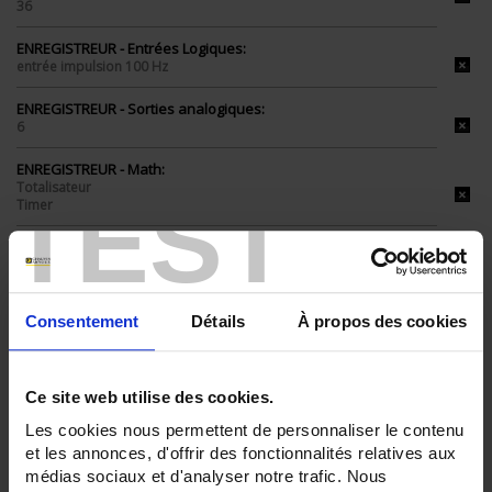
36
ENREGISTREUR - Entrées Logiques:
entrée impulsion 100 Hz
ENREGISTREUR - Sorties analogiques:
6
ENREGISTREUR - Math:
Totalisateur
TEST
Timer
ENREGISTREUR - Montage:
En armoire
TOUT SUPPRIMER
Consentement
Détails
À propos des cookies
Ce site web utilise des cookies.
Filtrer les produits par critères
Les cookies nous permettent de personnaliser le contenu
et les annonces, d'offrir des fonctionnalités relatives aux
médias sociaux et d'analyser notre trafic. Nous