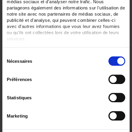
médias sociaux et d'analyser notre trafic. Nous
partageons également des informations sur l'utilisation de
Par ordre décroissant
3 item(s)
Trier par
Afficher
notre site avec nos partenaires de médias sociaux, de
publicité et d'analyse, qui peuvent combiner celles-ci
avec d'autres informations que vous leur avez fournies
ou qu'ils ont collectées lors de votre utilisation de leurs
services.
Pour en savoir plus, veuillez consulter notre
politique de
S
confidentialité
.
Nécessaires
é
l
e
Préférences
c
t
i
Statistiques
CA6530 ECRAN 12,1"
o
C.A 6530 Enregistreur sans papier tactile
n
- 6 à 48 voies analogiques, 96 voies externes (option)
Marketing
- Ecran TFT 12,1"
d
u