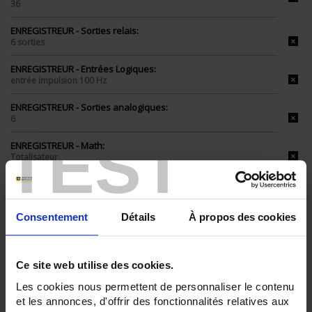
36
ENREGISTREUR - Sorties relais:
6 sorties
ENREGISTREUR - Entrées Logiques:
entrée impulsion 100 Hz
ENREGISTREUR - Sorties analogiques:
6
TEST
ENREGISTREUR - Math:
Totalisateur
ENREGISTREUR - Montage:
En armoire
Consentement
Détails
À propos des cookies
TOUT SUPPRIMER
Ce site web utilise des cookies.
Filtrer les produits par critères
Les cookies nous permettent de personnaliser le contenu
et les annonces, d'offrir des fonctionnalités relatives aux