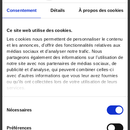
30
36
Consentement
Détails
À propos des cookies
ENREGISTREUR - Sorties relais:
6 sorties
3 sorties
Ce site web utilise des cookies.
ENREGISTREUR - Montage:
Les cookies nous permettent de personnaliser le contenu
En armoire
et les annonces, d'offrir des fonctionnalités relatives aux
médias sociaux et d'analyser notre trafic. Nous
TOUT SUPPRIMER
partageons également des informations sur l'utilisation de
notre site avec nos partenaires de médias sociaux, de
publicité et d'analyse, qui peuvent combiner celles-ci
avec d'autres informations que vous leur avez fournies
Filtrer les produits par critères
ou qu'ils ont collectées lors de votre utilisation de leurs
services.
Pour en savoir plus, veuillez consulter notre
politique de
S
Par ordre décroissant
2 item(s)
Trier par
Afficher
confidentialité
.
Nécessaires
é
l
e
Préférences