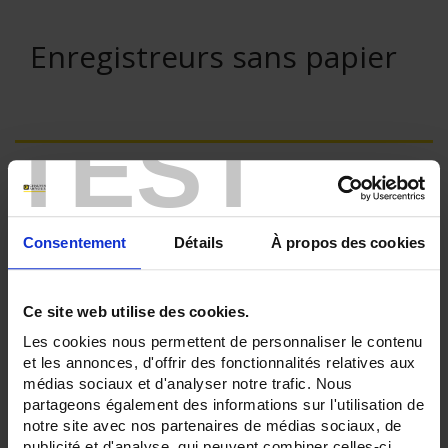
Enregistreurs sans papier
TEST
VENTE EN LIGNE
Connexion
Consentement
Détails
À propos des cookies
Rechercher :
Ce site web utilise des cookies.
Les cookies nous permettent de personnaliser le contenu
et les annonces, d'offrir des fonctionnalités relatives aux
Filtre en cours :
médias sociaux et d'analyser notre trafic. Nous
partageons également des informations sur l'utilisation de
ENREGISTREUR - Nombre de voies de mesure:
notre site avec nos partenaires de médias sociaux, de
30
publicité et d'analyse, qui peuvent combiner celles-ci