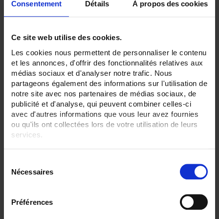
30
Consentement
Détails
À propos des cookies
36
ENREGISTREUR - Sorties relais:
Sans
Ce site web utilise des cookies.
6 sorties
Les cookies nous permettent de personnaliser le contenu
et les annonces, d'offrir des fonctionnalités relatives aux
TOUT SUPPRIMER
médias sociaux et d'analyser notre trafic. Nous
partageons également des informations sur l'utilisation de
notre site avec nos partenaires de médias sociaux, de
publicité et d'analyse, qui peuvent combiner celles-ci
Filtrer les produits par critères
avec d'autres informations que vous leur avez fournies
ou qu'ils ont collectées lors de votre utilisation de leurs
services.
Par ordre décroissant
2 item(s)
Trier par
Afficher
Pour en savoir plus, veuillez consulter notre
politique de
S
confidentialité
.
Nécessaires
é
l
e
Préférences
c