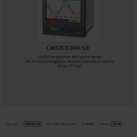
CA6520 ECRAN 5,6"
C.A 6520 Enregistreur sans papier tactile
- 3 à 24 voies analogiques, 48 voies externes en option
- Ecran TFT 5,6"
Par ordre décroissant
2 item(s)
Trier par
Afficher