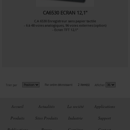
CA6530 ECRAN 12,1"
C.A 6530 Enregistreur sans papier tactile
- 6 à 48 voies analogiques, 96 voies externes (option)
- Ecran TFT 12,1"
Par ordre décroissant
2 item(s)
Trier par
Afficher
Accueil
Actualités
La société
Applications
Produits
Sites Produits
Industrie
Support
Publications
Presse
Carrières
Contact