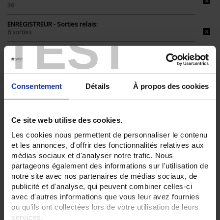
36
ENREGISTREUR - Sorties relais:
TEST
6 sorties
ENREGISTREUR - Entrées Logiques:
12 entrées
ENREGISTREUR - Sorties analogiques:
6
Consentement
Détails
À propos des cookies
ENREGISTREUR - Math:
Fonction mathématique
Ce site web utilise des cookies.
Totalisateur
Les cookies nous permettent de personnaliser le contenu
ENREGISTREUR - Communication:
et les annonces, d'offrir des fonctionnalités relatives aux
Modbus Maître
médias sociaux et d'analyser notre trafic. Nous
partageons également des informations sur l'utilisation de
ENREGISTREUR - 21CFR:
FDA 21 CFR Part 11
notre site avec nos partenaires de médias sociaux, de
publicité et d'analyse, qui peuvent combiner celles-ci
ENREGISTREUR - Montage:
avec d'autres informations que vous leur avez fournies
En armoire
ou qu'ils ont collectées lors de votre utilisation de leurs
Version portable (poignée)
services.