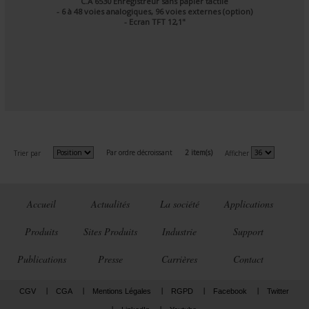
C.A 6530 Enregistreur sans papier tactile
- 6 à 48 voies analogiques, 96 voies externes (option)
- Ecran TFT 12,1"
Par ordre décroissant
2 item(s)
Trier par
Afficher
Accueil
Actualités
La société
Applications
Produits
Sites Produits
Industrie
Support
Publications
Presse
Carrières
Contact
CGV
CGA
Mentions Légales
RGPD
Facebook
Twitter