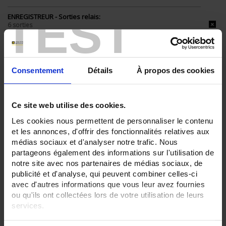
TEST
ENREGISTREUR - Sorties relais:
6 sorties
ENREGISTREUR - Sorties analogiques:
0
Consentement
Détails
À propos des cookies
ENREGISTREUR - Math:
Fonction mathématique
Timer
Ce site web utilise des cookies.
ENREGISTREUR - Communication:
Modbus Maître
Les cookies nous permettent de personnaliser le contenu
et les annonces, d'offrir des fonctionnalités relatives aux
ENREGISTREUR - 21CFR:
médias sociaux et d'analyser notre trafic. Nous
FDA 21 CFR Part 11
partageons également des informations sur l'utilisation de
ENREGISTREUR - Montage:
notre site avec nos partenaires de médias sociaux, de
En armoire
publicité et d'analyse, qui peuvent combiner celles-ci
Version portable (poignée)
avec d'autres informations que vous leur avez fournies
ou qu'ils ont collectées lors de votre utilisation de leurs
TOUT SUPPRIMER
services.