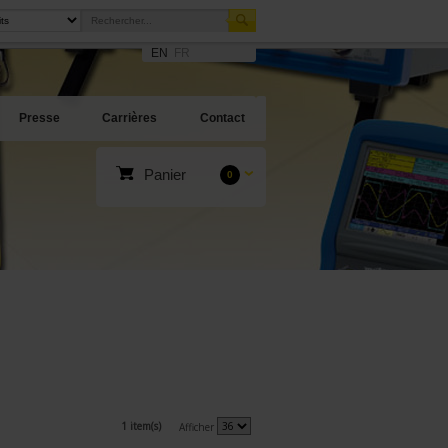
EN
FR
Presse
Carrières
Contact
Panier
0
1 item(s)
Afficher