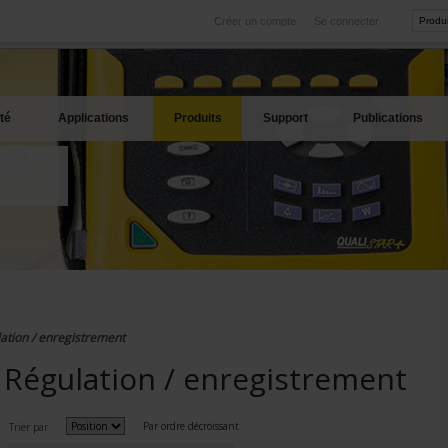
Créer un compte
Se connecter
International
Sites produits
service
Nos filiales à l'étranger
Nos meilleures offres
té
Applications
Produits
Support
Publications
ation / enregistrement
Régulation / enregistrement
Par ordre décroissant
Trier par