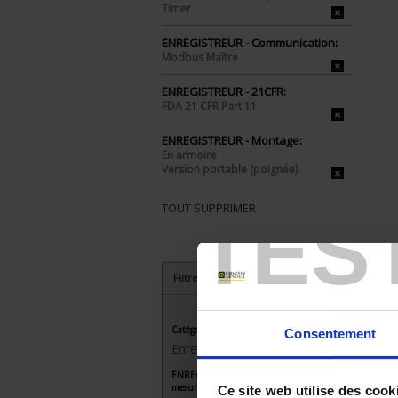
Timer
ENREGISTREUR - Communication:
Modbus Maître
ENREGISTREUR - 21CFR:
FDA 21 CFR Part 11
ENREGISTREUR - Montage:
En armoire
Version portable (poignée)
TOUT SUPPRIMER
TES
Filtrer les produits par critères
Catégorie
Consentement
Enregistreurs sans papier
ENREGISTREUR - Nombre de voies de
mesure
Ce site web utilise des cook