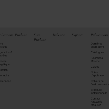
plications
Produits
Sites
Industrie
Support
Publications
Produits
ère
Dernières
ctrique
publications
gnostics &
Catalogues
trôles
Sélections
icacité
Marché
rgétique
Guides
cation
Notes
oratoire
d'application
ntenance
Cahiers de
l'instrumentatio
Brochure
institutionnelle
Contact
Actualités
Mesures