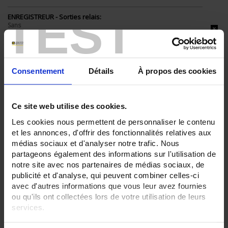
TEST
ENREGISTREUR - Sorties relais:
Sans
6 sorties
ENREGISTREUR - Sorties analogiques:
0
Consentement
Détails
À propos des cookies
ENREGISTREUR - Math:
Fonction mathématique
Ce site web utilise des cookies.
ENREGISTREUR - Communication:
Modbus Maître
Les cookies nous permettent de personnaliser le contenu
et les annonces, d'offrir des fonctionnalités relatives aux
ENREGISTREUR - 21CFR:
médias sociaux et d'analyser notre trafic. Nous
FDA 21 CFR Part 11
partageons également des informations sur l'utilisation de
ENREGISTREUR - Montage:
notre site avec nos partenaires de médias sociaux, de
En armoire
publicité et d'analyse, qui peuvent combiner celles-ci
Version portable (poignée)
avec d'autres informations que vous leur avez fournies
ou qu'ils ont collectées lors de votre utilisation de leurs
TOUT SUPPRIMER
services.