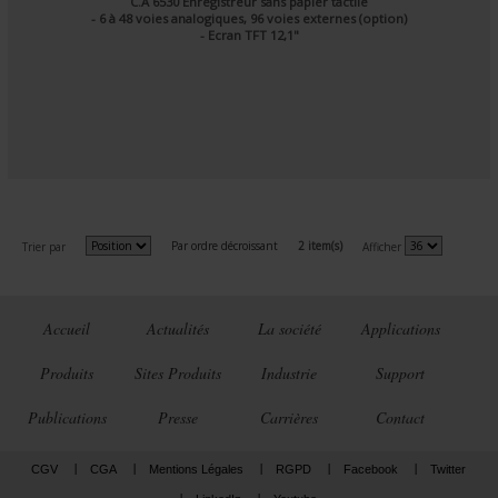
C.A 6530 Enregistreur sans papier tactile
- 6 à 48 voies analogiques, 96 voies externes (option)
- Ecran TFT 12,1"
Par ordre décroissant
2 item(s)
Trier par
Afficher
Accueil
Actualités
La société
Applications
Produits
Sites Produits
Industrie
Support
Publications
Presse
Carrières
Contact
CGV
CGA
Mentions Légales
RGPD
Facebook
Twitter