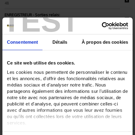
48
TEST
ENREGISTREUR - Sorties relais:
6 sorties
ENREGISTREUR - Sorties analogiques:
0
Consentement
Détails
À propos des cookies
ENREGISTREUR - Math:
Fonction mathématique
Ce site web utilise des cookies.
ENREGISTREUR - Communication:
Modbus Maître
Les cookies nous permettent de personnaliser le contenu
et les annonces, d'offrir des fonctionnalités relatives aux
ENREGISTREUR - 21CFR:
médias sociaux et d'analyser notre trafic. Nous
FDA 21 CFR Part 11
partageons également des informations sur l'utilisation de
ENREGISTREUR - Montage:
notre site avec nos partenaires de médias sociaux, de
En armoire
publicité et d'analyse, qui peuvent combiner celles-ci
Version portable (poignée)
avec d'autres informations que vous leur avez fournies
ou qu'ils ont collectées lors de votre utilisation de leurs
TOUT SUPPRIMER
services.