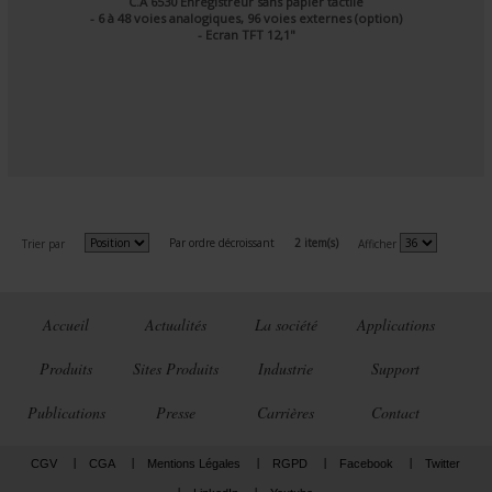
C.A 6530 Enregistreur sans papier tactile
- 6 à 48 voies analogiques, 96 voies externes (option)
- Ecran TFT 12,1"
Par ordre décroissant
2 item(s)
Trier par
Afficher
Accueil
Actualités
La société
Applications
Produits
Sites Produits
Industrie
Support
Publications
Presse
Carrières
Contact
CGV
CGA
Mentions Légales
RGPD
Facebook
Twitter