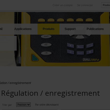
Créer un compte
Se connecter
International
Sites produits
service
Nos filiales à l'étranger
Nos meilleures offres
té
Applications
Produits
Support
Publications
ation / enregistrement
Régulation / enregistrement
Par ordre décroissant
Trier par