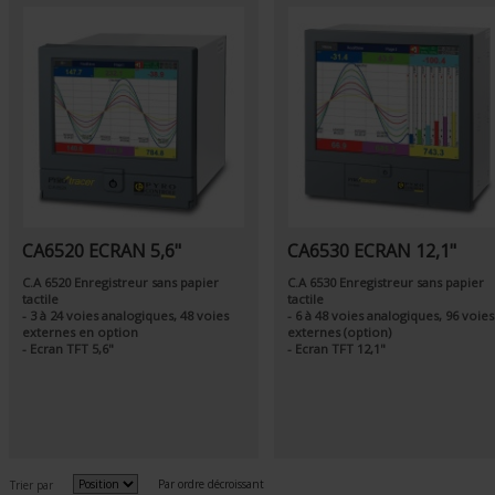
CA6520 ECRAN 5,6"
CA6530 ECRAN 12,1"
C.A 6520 Enregistreur sans papier
C.A 6530 Enregistreur sans papier
tactile
tactile
- 3 à 24 voies analogiques, 48 voies
- 6 à 48 voies analogiques, 96 voies
externes en option
externes (option)
- Ecran TFT 5,6"
- Ecran TFT 12,1"
Par ordre décroissant
Trier par