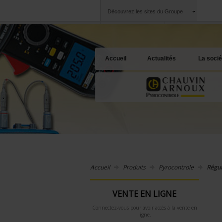
Découvrez les sites du Groupe
Groupe
Sociétés
Chauvin Arnoux
Une offre à votre 
Accueil
Actualités
La socié
Accueil
Produits
Pyrocontrole
Régul
VENTE EN LIGNE
Connectez-vous pour avoir accès à la vente en
ligne.