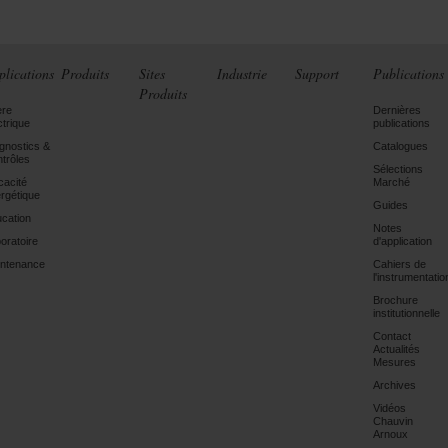
plications
Produits
Sites
Industrie
Support
Publications
Produits
ère
Dernières
ctrique
publications
gnostics &
Catalogues
trôles
Sélections
icacité
Marché
rgétique
Guides
cation
Notes
oratoire
d'application
ntenance
Cahiers de
l'instrumentatio
Brochure
institutionnelle
Contact
Actualités
Mesures
Archives
Vidéos
Chauvin
Arnoux