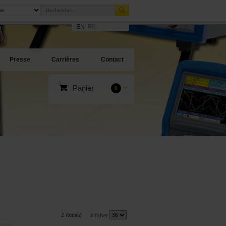
EN
FR
Presse
Carrières
Contact
Panier
0
2 item(s)
Afficher