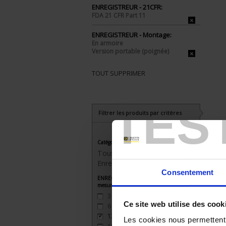
ENREGISTREUR - 21CFR:
FDA 21 CFR Part 11
ENREGISTREUR - Montage:
En armoire
Version portable (poignée)
TOUT SUPPRIMER
TES
Filtrer les produits par critères
Catégorie
Tous les produits
Enregistreurs sans papier
Consentement
ENREGISTREUR - Nombre de voies de
mesure
3
(3)
Ce site web utilise des cook
6
(3)
12
(2)
Les cookies nous permettent d