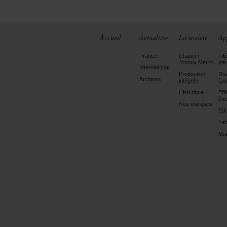
Accueil
Actualités
La société
Ap
France
Chauvin
Fili
Arnoux Metrix
éle
International
Production
Dia
Archives
intégrée
Con
Historique
Eff
éne
Nos marques
Edu
Lab
Mai