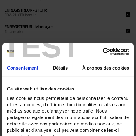
ENREGISTREUR - 21CFR:
FDA 21 CFR Part 11
ENREGISTREUR - Montage:
En armoire
TEST
TOUT SUPPRIMER
Consentement
Détails
À propos des cookies
Filtrer les produits par critères
Ce site web utilise des cookies.
Par ordre décroissant
3 item(s)
Trier par
Afficher
Les cookies nous permettent de personnaliser le contenu
et les annonces, d'offrir des fonctionnalités relatives aux
médias sociaux et d'analyser notre trafic. Nous
partageons également des informations sur l'utilisation de
notre site avec nos partenaires de médias sociaux, de
publicité et d'analyse, qui peuvent combiner celles-ci