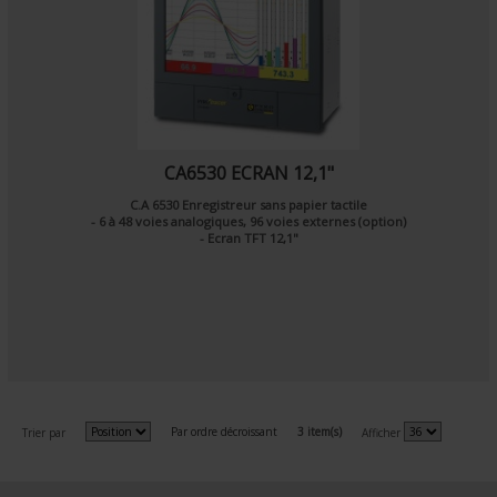
CA6530 ECRAN 12,1"
C.A 6530 Enregistreur sans papier tactile
- 6 à 48 voies analogiques, 96 voies externes (option)
- Ecran TFT 12,1"
Par ordre décroissant
3 item(s)
Trier par
Afficher