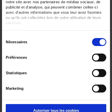
notre site avec nos partenaires de médias sociaux, de
publicité et d'analyse, qui peuvent combiner celles-ci
ENREGISTREUR - Sorties relais:
Sans
avec d'autres informations que vous leur avez fournies
6 sorties
ou qu'ils ont collectées lors de votre utilisation de leurs
services.
ENREGISTREUR - 21CFR:
FDA 21 CFR Part 11
Pour en savoir plus, veuillez consulter notre
politique de
S
confidentialité
.
ENREGISTREUR - Montage:
Nécessaires
é
En armoire
l
TOUT SUPPRIMER
e
Préférences
c
t
i
Statistiques
Filtrer les produits par critères
o
n
Marketing
d
u
Par ordre décroissant
1 item(s)
Trier par
Afficher
c
o
Autoriser tous les cookies