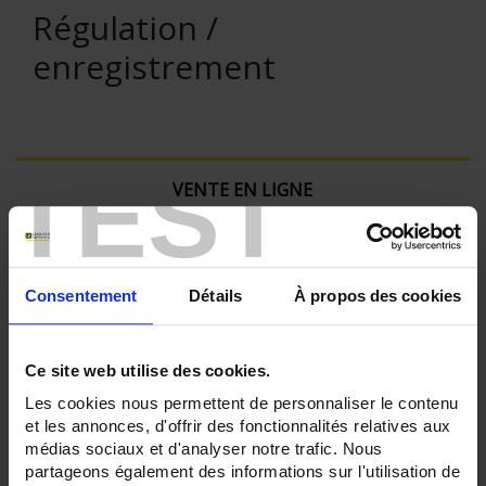
Régulation /
enregistrement
TEST
VENTE EN LIGNE
Connexion
Consentement
Détails
À propos des cookies
Rechercher :
Ce site web utilise des cookies.
Les cookies nous permettent de personnaliser le contenu
Filtre en cours :
et les annonces, d'offrir des fonctionnalités relatives aux
médias sociaux et d'analyser notre trafic. Nous
ENREGISTREUR - Nombre de voies de mesure:
partageons également des informations sur l'utilisation de
36