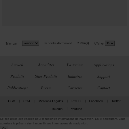
Par ordre décroissant
2 item(s)
Trier par
Afficher
Accueil
Actualités
La société
Applications
Produits
Sites Produits
Industrie
Support
Publications
Presse
Carrières
Contact
CGV
CGA
Mentions Légales
RGPD
Facebook
Twitter
LinkedIn
Youtube
Ce site utilise des cookies pour recueillir les informations de navigation. En le parcourant, vous
autorisez le présent site à recueillir vos informations de navigation.
Ok