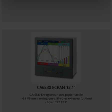
e
n
t
CA6530 ECRAN 12,1"
C.A 6530 Enregistreur sans papier tactile
- 6 à 48 voies analogiques, 96 voies externes (option)
- Ecran TFT 12,1"