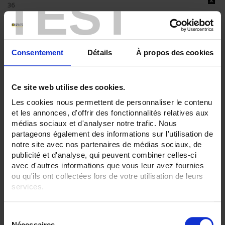
TEST
36
ENREGISTREUR - Sorties relais:
6 sorties
ENREGISTREUR - Entrées Logiques:
Consentement
Détails
À propos des cookies
6 entrées
ENREGISTREUR - Communication:
Ce site web utilise des cookies.
Ethernet
Les cookies nous permettent de personnaliser le contenu
ENREGISTREUR - 21CFR:
et les annonces, d'offrir des fonctionnalités relatives aux
Gestion de lot
médias sociaux et d'analyser notre trafic. Nous
partageons également des informations sur l'utilisation de
ENREGISTREUR - Montage:
En armoire
notre site avec nos partenaires de médias sociaux, de
publicité et d'analyse, qui peuvent combiner celles-ci
TOUT SUPPRIMER
avec d'autres informations que vous leur avez fournies
ou qu'ils ont collectées lors de votre utilisation de leurs
services.
Filtrer les produits par critères
Pour en savoir plus, veuillez consulter notre
politique de
S
confidentialité
.
Nécessaires