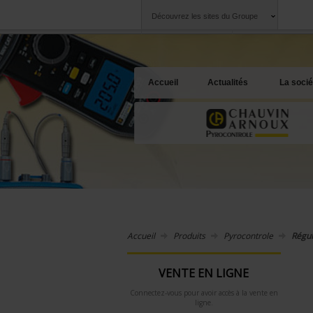
Découvrez les sites du Groupe
Groupe
Sociétés
Chauvin Arnoux
Une offre à votre 
Accueil
Actualités
La socié
Accueil
Produits
Pyrocontrole
Régul
VENTE EN LIGNE
Connectez-vous pour avoir accès à la vente en
ligne.