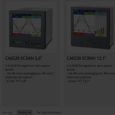
CA6520 ECRAN 5,6"
CA6530 ECRAN 12,1"
C.A 6520 Enregistreur sans papier
C.A 6530 Enregistreur sans papier
tactile
tactile
- 3 à 24 voies analogiques, 48 voies
- 6 à 48 voies analogiques, 96 voies
externes en option
externes (option)
- Ecran TFT 5,6"
- Ecran TFT 12,1"
Par ordre décroissant
Trier par