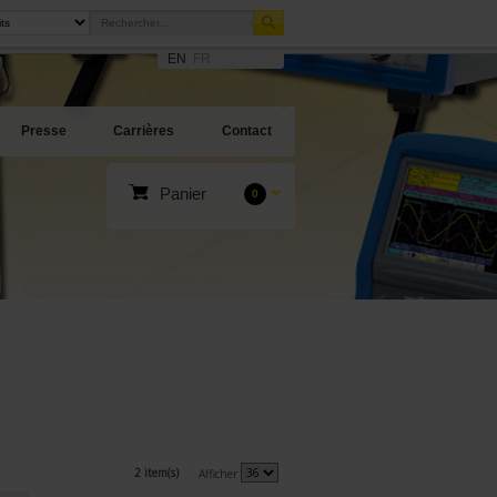
EN
FR
Presse
Carrières
Contact
Panier
0
2 item(s)
Afficher