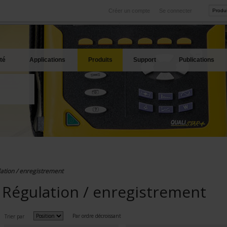
Créer un compte
Se connecter
International
Sites produits
service
Nos filiales à l'étranger
Nos meilleures offres
té
Applications
Produits
Support
Publications
ation / enregistrement
Régulation / enregistrement
Par ordre décroissant
Trier par