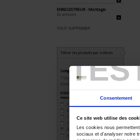
ENREGISTREUR - Montage:
En armoire
TOUT SUPPRIMER
Filtrer les produits par critères
TES
Catégorie
Tous les produits
Enregistreurs sans papier
ENREGISTREUR - Nombre de voies de
mesure
Consentement
3
(3)
6
(3)
12
(2)
Ce site web utilise des cook
18
(2)
Les cookies nous permettent d
24
(2)
sociaux et d'analyser notre t
30
(1)