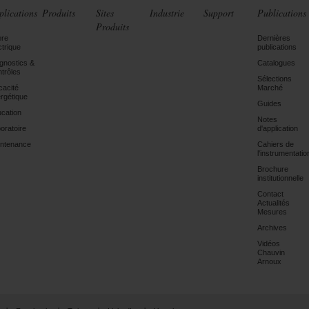
plications
Produits
Sites
Industrie
Support
Publications
Produits
ère
Dernières
ctrique
publications
gnostics &
Catalogues
trôles
Sélections
icacité
Marché
rgétique
Guides
cation
Notes
oratoire
d'application
ntenance
Cahiers de
l'instrumentatio
Brochure
institutionnelle
Contact
Actualités
Mesures
Archives
Vidéos
Chauvin
Arnoux