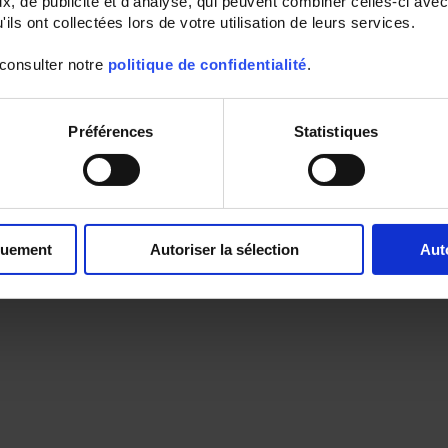
, de publicité et d'analyse, qui peuvent combiner celles-ci avec
ils ont collectées lors de votre utilisation de leurs services.
 consulter notre
politique de confidentialité
.
Préférences
Statistiques
quement
Autoriser la sélection
Aut