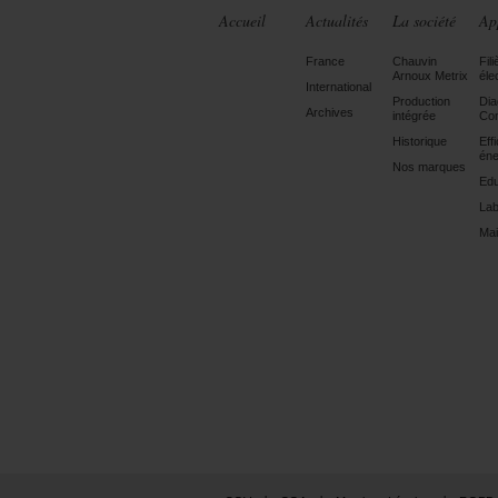
Accueil
Actualités
La société
Ap
France
Chauvin
Fili
Arnoux Metrix
éle
International
Production
Dia
Archives
intégrée
Con
Historique
Eff
éne
Nos marques
Edu
Lab
Mai