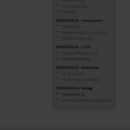
Compteur
(2)
Totalisateur
(2)
Timer
(2)
ENREGISTREUR - Communication
Ethernet
(2)
Ethernet + RS232 + RS485
(2)
Modbus Maître
(2)
ENREGISTREUR - 21CFR
FDA 21 CFR Part 11
(2)
Gestion de lot
(2)
ENREGISTREUR - Alimentation
11-36 Vdc
(2)
90-264 Vac 47-63Hz
(2)
ENREGISTREUR - Montage
En armoire
(2)
Version portable (poignée)
(2)