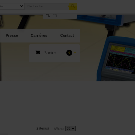
EN
FR
Presse
Carrières
Contact
Panier
0
2 item(s)
Afficher