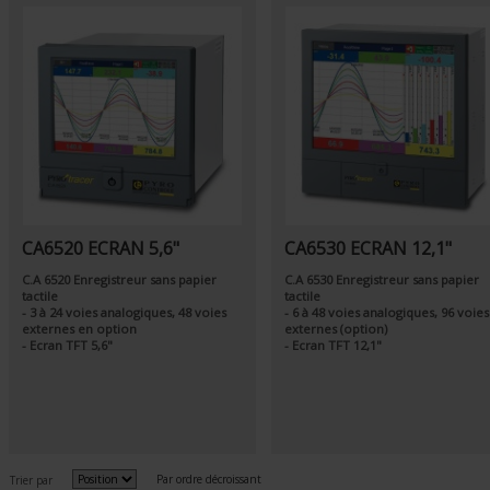
CA6520 ECRAN 5,6"
CA6530 ECRAN 12,1"
C.A 6520 Enregistreur sans papier
C.A 6530 Enregistreur sans papier
tactile
tactile
- 3 à 24 voies analogiques, 48 voies
- 6 à 48 voies analogiques, 96 voies
externes en option
externes (option)
- Ecran TFT 5,6"
- Ecran TFT 12,1"
Par ordre décroissant
Trier par