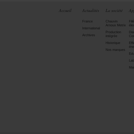
Accueil
Actualités
La société
Ap
France
Chauvin
Fili
Arnoux Metrix
éle
International
Production
Dia
Archives
intégrée
Con
Historique
Eff
éne
Nos marques
Edu
Lab
Mai