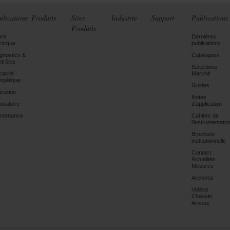
plications
Produits
Sites
Industrie
Support
Publications
Produits
ère
Dernières
ctrique
publications
gnostics &
Catalogues
trôles
Sélections
icacité
Marché
rgétique
Guides
cation
Notes
oratoire
d'application
ntenance
Cahiers de
l'instrumentatio
Brochure
institutionnelle
Contact
Actualités
Mesures
Archives
Vidéos
Chauvin
Arnoux