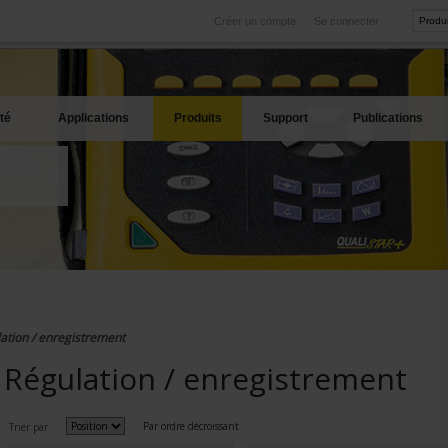
Créer un compte
Se connecter
International
Sites produits
service
Nos filiales à l'étranger
Nos meilleures offres
té
Applications
Produits
Support
Publications
ation / enregistrement
Régulation / enregistrement
Par ordre décroissant
Trier par