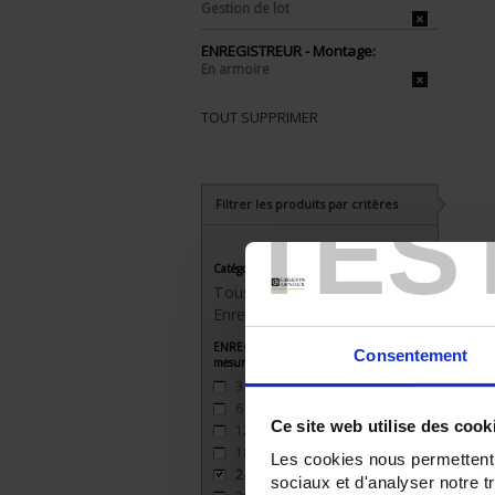
Gestion de lot
ENREGISTREUR - Montage:
En armoire
TOUT SUPPRIMER
TES
Filtrer les produits par critères
Catégorie
Tous les produits
Enregistreurs sans papier
ENREGISTREUR - Nombre de voies de
Consentement
mesure
3
(3)
6
(3)
Ce site web utilise des cook
12
(2)
18
(2)
Les cookies nous permettent d
24
(2)
sociaux et d'analyser notre t