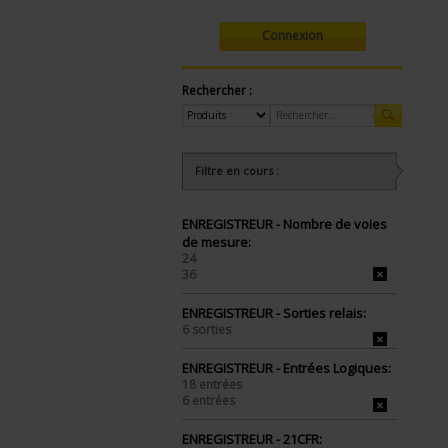
Connexion
Rechercher :
Filtre en cours :
ENREGISTREUR - Nombre de voies
de mesure:
24
36
ENREGISTREUR - Sorties relais:
6 sorties
ENREGISTREUR - Entrées Logiques:
18 entrées
6 entrées
ENREGISTREUR - 21CFR: