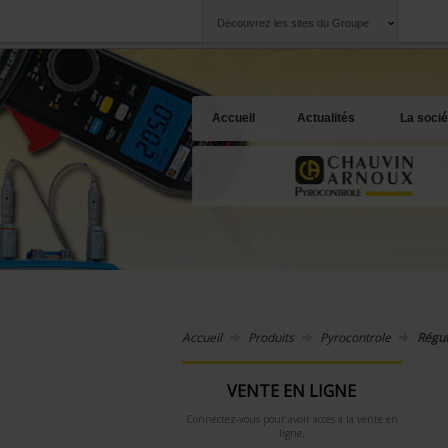
Découvrez les sites du Groupe
Groupe
Sociétés
Chauvin Arnoux
Une offre à votre 
Accueil
Actualités
La socié
Accueil
Produits
Pyrocontrole
Régul
VENTE EN LIGNE
Connectez-vous pour avoir accès à la vente en
ligne.