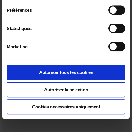
e
Préférences
c
t
i
Statistiques
o
n
Marketing
d
u
c
o
Autoriser tous les cookies
n
s
CA6520 ECRAN 5,6"
Autoriser la sélection
e
C.A 6520 Enregistreur sans papier tactile
n
- 3 à 24 voies analogiques, 48 voies externes en option
- Ecran TFT 5,6"
t
Cookies nécessaires uniquement
e
m
e