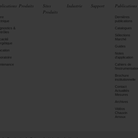
plications
Produits
Sites
Industrie
Support
Publications
Produits
ère
Dernières
ctrique
publications
gnostics &
Catalogues
trôles
Sélections
icacité
Marché
rgétique
Guides
cation
Notes
oratoire
d'application
ntenance
Cahiers de
l'instrumentatio
Brochure
institutionnelle
Contact
Actualités
Mesures
Archives
Vidéos
Chauvin
Arnoux