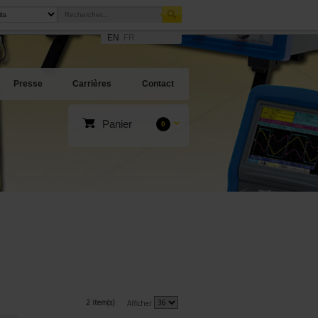
EN
FR
Presse
Carrières
Contact
Panier
0
2 item(s)
Afficher