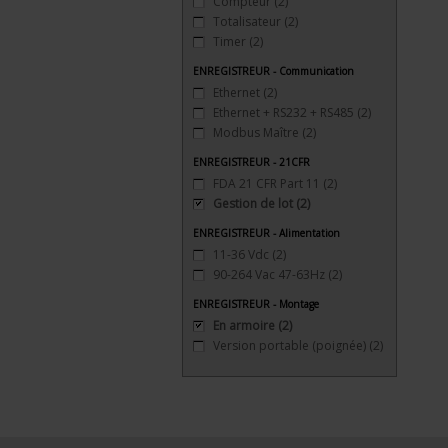
Compteur
(2)
Totalisateur
(2)
Timer
(2)
ENREGISTREUR - Communication
Ethernet
(2)
Ethernet + RS232 + RS485
(2)
Modbus Maître
(2)
ENREGISTREUR - 21CFR
FDA 21 CFR Part 11
(2)
Gestion de lot
(2)
ENREGISTREUR - Alimentation
11-36 Vdc
(2)
90-264 Vac 47-63Hz
(2)
ENREGISTREUR - Montage
En armoire
(2)
Version portable (poignée)
(2)