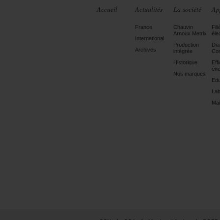
Accueil
Actualités
La société
Ap
France
Chauvin
Fili
Arnoux Metrix
éle
International
Production
Dia
Archives
intégrée
Con
Historique
Eff
éne
Nos marques
Edu
Lab
Mai