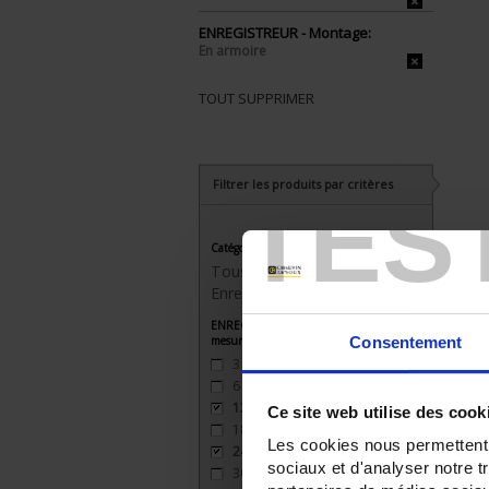
ENREGISTREUR - Montage:
En armoire
TOUT SUPPRIMER
Filtrer les produits par critères
TES
Catégorie
Tous les produits
Enregistreurs sans papier
ENREGISTREUR - Nombre de voies de
mesure
Consentement
3
(3)
6
(3)
12
(2)
Ce site web utilise des cook
18
(2)
Les cookies nous permettent d
24
(2)
sociaux et d'analyser notre t
30
(1)