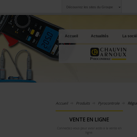
Découvrez les sites du Groupe
Groupe
Sociétés
Chauvin Arnoux
Une offre à votre 
Accueil
Actualités
La socié
Accueil
Produits
Pyrocontrole
Régul
VENTE EN LIGNE
Connectez-vous pour avoir accès à la vente en
ligne.