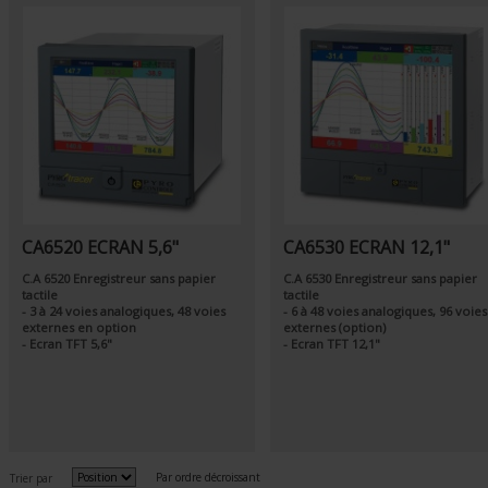
CA6520 ECRAN 5,6"
CA6530 ECRAN 12,1"
C.A 6520 Enregistreur sans papier
C.A 6530 Enregistreur sans papier
tactile
tactile
- 3 à 24 voies analogiques, 48 voies
- 6 à 48 voies analogiques, 96 voies
externes en option
externes (option)
- Ecran TFT 5,6"
- Ecran TFT 12,1"
Par ordre décroissant
Trier par