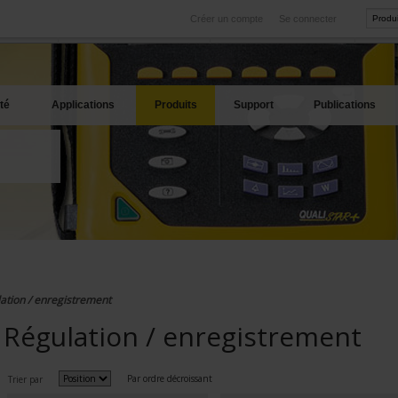
Créer un compte
Se connecter
International
Sites produits
service
Nos filiales à l'étranger
Nos meilleures offres
té
Applications
Produits
Support
Publications
ation / enregistrement
Régulation / enregistrement
Par ordre décroissant
Trier par