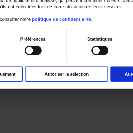
, de publicité et d'analyse, qui peuvent combiner celles-ci avec
ils ont collectées lors de votre utilisation de leurs services.
 consulter notre
politique de confidentialité
.
Préférences
Statistiques
quement
Autoriser la sélection
Aut