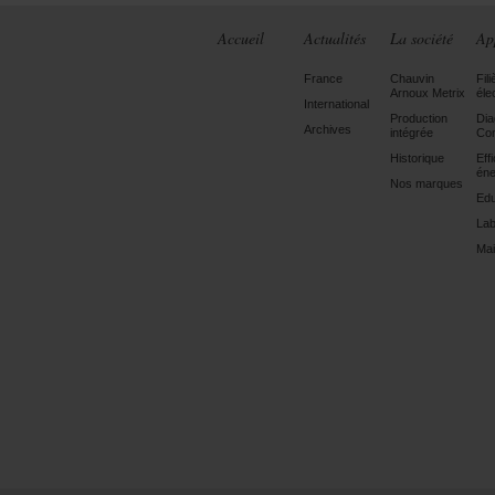
Accueil
Actualités
La société
Ap
France
Chauvin
Fili
Arnoux Metrix
éle
International
Production
Dia
Archives
intégrée
Con
Historique
Eff
éne
Nos marques
Edu
Lab
Mai