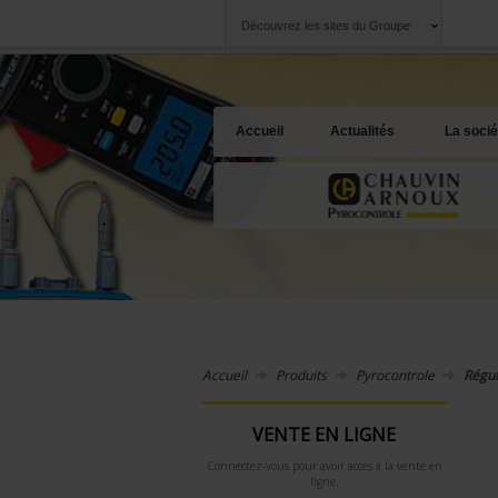
Découvrez les sites du Groupe
Groupe
Sociétés
Chauvin Arnoux
Une offre à votre 
Accueil
Actualités
La socié
Accueil
Produits
Pyrocontrole
Régul
VENTE EN LIGNE
Connectez-vous pour avoir accès à la vente en
ligne.