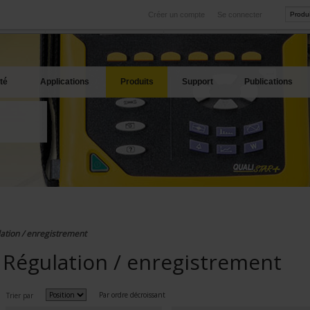
Créer un compte
Se connecter
International
Sites produits
service
Nos filiales à l'étranger
Nos meilleures offres
té
Applications
Produits
Support
Publications
ation / enregistrement
Régulation / enregistrement
Par ordre décroissant
Trier par