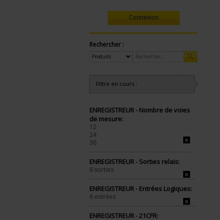
Connexion
Rechercher :
Filtre en cours :
ENREGISTREUR - Nombre de voies
de mesure:
12
24
36
ENREGISTREUR - Sorties relais:
6 sorties
ENREGISTREUR - Entrées Logiques:
6 entrées
ENREGISTREUR - 21CFR: