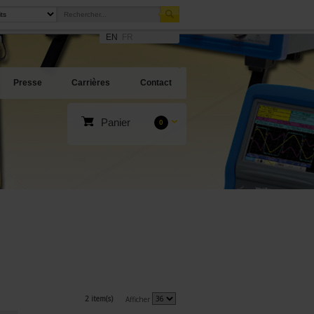
EN
FR
Presse
Carrières
Contact
Panier
0
2 item(s)
Afficher