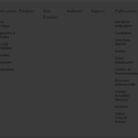
plications
Produits
Sites
Industrie
Support
Publications
Produits
ère
Dernières
ctrique
publications
gnostics &
Catalogues
trôles
Sélections
icacité
Marché
rgétique
Guides
cation
Notes
oratoire
d'application
ntenance
Cahiers de
l'instrumentatio
Brochure
institutionnelle
Contact
Actualités
Mesures
Archives
Vidéos
Chauvin
Arnoux