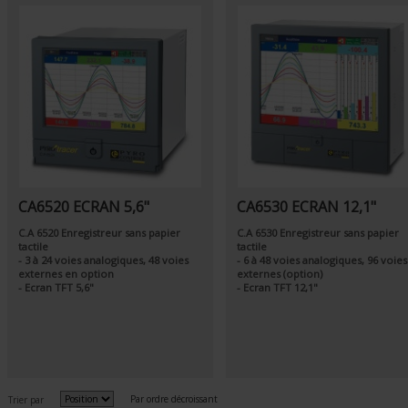
CA6520 ECRAN 5,6"
CA6530 ECRAN 12,1"
C.A 6520 Enregistreur sans papier
C.A 6530 Enregistreur sans papier
tactile
tactile
- 3 à 24 voies analogiques, 48 voies
- 6 à 48 voies analogiques, 96 voies
externes en option
externes (option)
- Ecran TFT 5,6"
- Ecran TFT 12,1"
Par ordre décroissant
Trier par