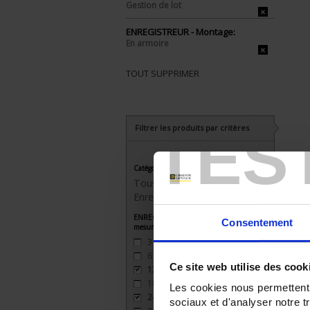
Gestion de lot
ENREGISTREUR - Montage:
En armoire
TOUT SUPPRIMER
TES
Filtrer les produits par critères
Catégorie
Tous les produits
Enregistreurs sans papier
ENREGISTREUR - Nombre de voies de
Consentement
mesure
3
(3)
6
(3)
Ce site web utilise des cook
12
(2)
18
(2)
Les cookies nous permettent d
24
(2)
sociaux et d'analyser notre t