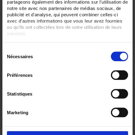
partageons également des informations sur l'utilisation de
notre site avec nos partenaires de médias sociaux, de
ENREGISTREUR - Sorties relais:
publicité et d'analyse, qui peuvent combiner celles-ci
6 sorties
avec d'autres informations que vous leur avez fournies
ENREGISTREUR - Entrées Logiques:
ou qu'ils ont collectées lors de votre utilisation de leurs
6 entrées
services.
ENREGISTREUR - 21CFR:
Pour en savoir plus, veuillez consulter notre
politique de
Gestion de lot
S
confidentialité
.
Nécessaires
é
ENREGISTREUR - Montage:
En armoire
l
e
Préférences
TOUT SUPPRIMER
c
t
i
Statistiques
o
Filtrer les produits par critères
n
Marketing
d
u
Par ordre décroissant
1 item(s)
Trier par
Afficher
c