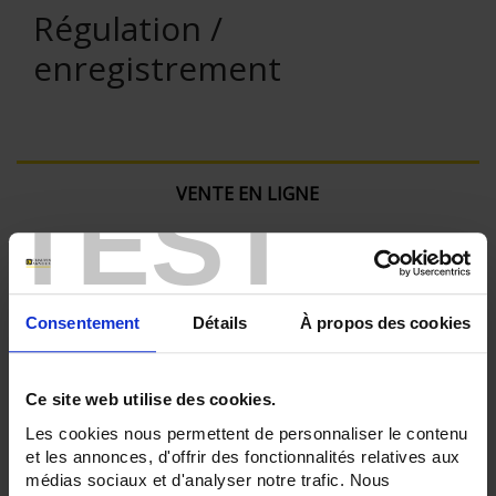
Régulation /
enregistrement
VENTE EN LIGNE
TEST
Connexion
Rechercher :
Consentement
Détails
À propos des cookies
Ce site web utilise des cookies.
Filtre en cours :
Les cookies nous permettent de personnaliser le contenu
et les annonces, d'offrir des fonctionnalités relatives aux
ENREGISTREUR - Nombre de voies de mesure:
médias sociaux et d'analyser notre trafic. Nous
36