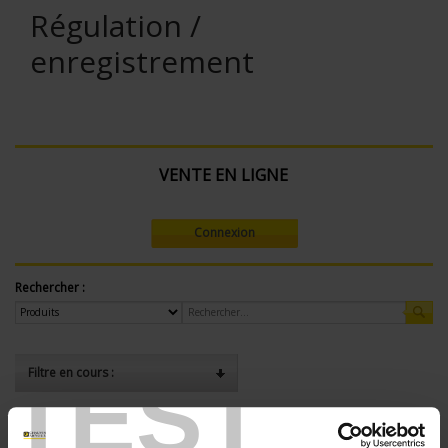
Régulation /
enregistrement
VENTE EN LIGNE
Connexion
Rechercher :
TEST
Filtre en cours :
ENREGISTREUR - Nombre de voies de mesure:
24