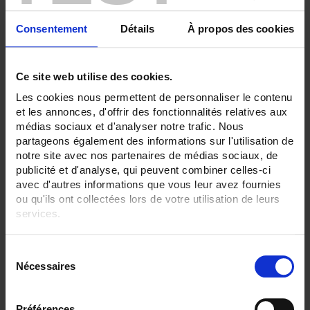
ENREGISTREUR - Sorties relais:
Consentement
Détails
À propos des cookies
6 sorties
ENREGISTREUR - 21CFR:
Gestion de lot
Ce site web utilise des cookies.
Les cookies nous permettent de personnaliser le contenu
ENREGISTREUR - Montage:
En armoire
et les annonces, d'offrir des fonctionnalités relatives aux
médias sociaux et d'analyser notre trafic. Nous
TOUT SUPPRIMER
partageons également des informations sur l'utilisation de
notre site avec nos partenaires de médias sociaux, de
publicité et d'analyse, qui peuvent combiner celles-ci
avec d'autres informations que vous leur avez fournies
Filtrer les produits par critères
ou qu'ils ont collectées lors de votre utilisation de leurs
services.
Pour en savoir plus, veuillez consulter notre
politique de
S
confidentialité
.
Par ordre décroissant
2 item(s)
Trier par
Afficher
Nécessaires
é
l
e
Préférences