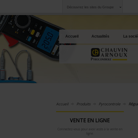
Découvrez les sites du Groupe
Groupe
Sociétés
Chauvin Arnoux
Une offre à votre 
Accueil
Actualités
La socié
Accueil
Produits
Pyrocontrole
Régul
VENTE EN LIGNE
Connectez-vous pour avoir accès à la vente en
ligne.