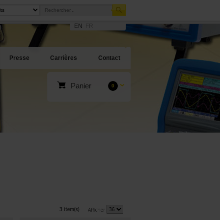
EN
FR
Presse
Carrières
Contact
Panier
0
3 item(s)
Afficher