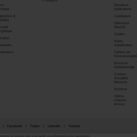
ère
Dernières
ctrique
publications
gnostics &
Catalogues
trôles
Sélections
icacité
Marché
rgétique
Guides
cation
Notes
oratoire
d'application
ntenance
Cahiers de
l'instrumentatio
Brochure
institutionnelle
Contact
Actualités
Mesures
Archives
Vidéos
Chauvin
Arnoux
Facebook
Twitter
LinkedIn
Youtube
torisez le présent site à recueillir vos informations de navigation.