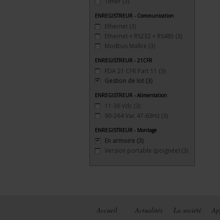
Timer
(3)
ENREGISTREUR - Communication
Ethernet
(3)
Ethernet + RS232 + RS485
(3)
Modbus Maître
(3)
ENREGISTREUR - 21CFR
FDA 21 CFR Part 11
(3)
Gestion de lot
(3)
ENREGISTREUR - Alimentation
11-36 Vdc
(3)
90-264 Vac 47-63Hz
(3)
ENREGISTREUR - Montage
En armoire
(3)
Version portable (poignée)
(3)
Accueil
Actualités
La société
Ap