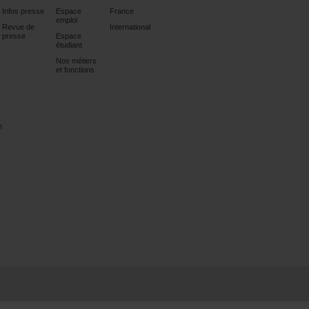
Infos presse
Espace
France
emploi
Revue de
International
presse
Espace
étudiant
Nos métiers
et fonctions
n