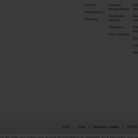
France
Chauvin
Fili
Arnoux Metrix
éle
International
Production
Dia
Archives
intégrée
Con
Historique
Eff
éne
Nos marques
Edu
Lab
Mai
CGV
CGA
Mentions Légales
RGPD
Ce site utilise des cookies pour recueillir les informations de navigation. En le parcourant, vous au