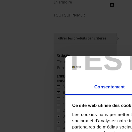
En armoire
TOUT SUPPRIMER
Filtrer les produits par critères
TES
Catégorie
Tous les produits
Enregistreurs sans papier
ENREGISTREUR - Nombre de voies de
mesure
Consentement
3
(3)
6
(3)
12
(2)
18
(2)
Ce site web utilise des cook
24
(2)
Les cookies nous permettent d
30
(1)
sociaux et d'analyser notre t
36
(1)
partenaires de médias sociaux
42
(1)