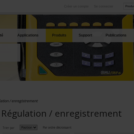
Créer un compte
Se connecter
International
Sites produits
service
Nos filiales à l'étranger
Nos meilleures offres
té
Applications
Produits
Support
Publications
ation / enregistrement
Régulation / enregistrement
Par ordre décroissant
Trier par