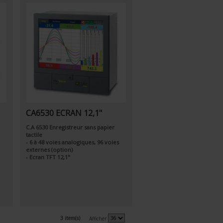
CA6530 ECRAN 12,1"
C.A 6530 Enregistreur sans papier
tactile
- 6 à 48 voies analogiques, 96 voies
externes (option)
- Ecran TFT 12,1"
3 item(s)
Afficher