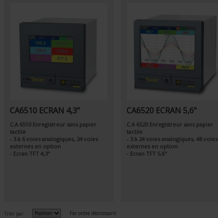
CA6510 ECRAN 4,3"
CA6520 ECRAN 5,6"
C.A 6510 Enregistreur sans papier
C.A 6520 Enregistreur sans papier
tactile
tactile
- 3 à 6 voies analogiques, 24 voies
- 3 à 24 voies analogiques, 48 voies
externes en option
externes en option
- Ecran TFT 4,3"
- Ecran TFT 5,6"
Par ordre décroissant
Trier par